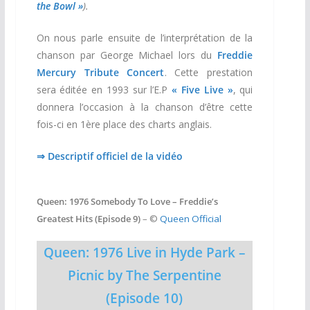
the Bowl »
).
On nous parle ensuite de l’interprétation de la
chanson par George Michael lors du
Freddie
Mercury Tribute Concert
. Cette prestation
sera éditée en 1993 sur l’E.P
« Five Live »
, qui
donnera l’occasion à la chanson d’être cette
fois-ci en 1ère place des charts anglais.
⇒ Descriptif officiel de la vidéo
Queen: 1976 Somebody To Love – Freddie’s
Greatest Hits (Episode 9)
– ©
Queen Official
Queen: 1976 Live in Hyde Park –
Picnic by The Serpentine
(Episode 10)