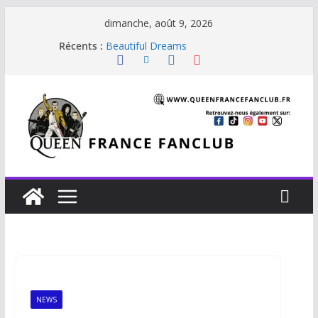
dimanche, août 9, 2026
Récents :
Beautiful Dreams
Glouttons For Punishment (1981)
The Invisible Man
The Cross : Liar
Je vis avec Freddie Mercury
NEWS