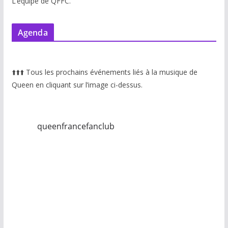
L’équipe de QFFC.
Agenda
⬆️
⬆️
⬆️
Tous les prochains événements liés à la musique de
Queen en cliquant sur l’image ci-dessus.
queenfrancefanclub