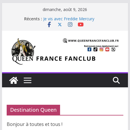
Passer
dimanche, août 9, 2026
au
The Cross : Liar
Récents :
Je vis avec Freddie Mercury
contenu
Beautiful Dreams
Glouttons For Punishment (1981)
The Invisible Man
Destination Queen
Bonjour à toutes et tous !