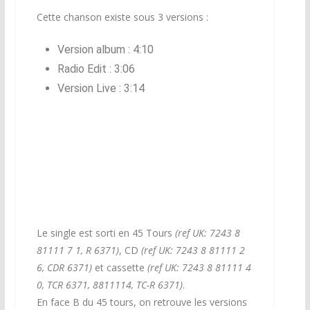
Cette chanson existe sous 3 versions :
Version album : 4:10
Radio Edit : 3:06
Version Live : 3:14
Le single est sorti en 45 Tours
(ref UK: 7243 8
81111 7 1, R 6371)
, CD
(ref UK: 7243 8 81111 2
6, CDR 6371)
et cassette
(ref UK: 7243 8 81111 4
0, TCR 6371, 8811114, TC-R 6371)
.
En face B du 45 tours, on retrouve les versions