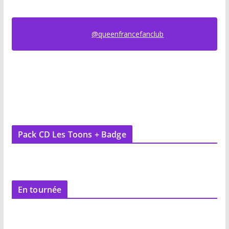
@queenfrancefanclub
Pack CD Les Toons + Badge
En tournée