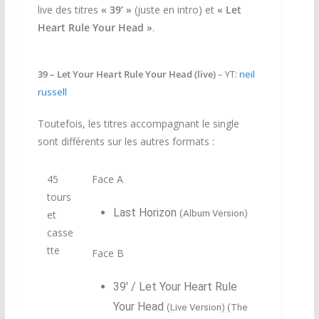
live des titres
« 39’ »
(juste en intro) et
« Let
Heart Rule Your Head »
.
39 – Let Your Heart Rule Your Head (live)
– YT:
neil
russell
Toutefois, les titres accompagnant le single
sont différents sur les autres formats :
45
Face A
tours
Last Horizon
et
(Album Version)
casse
tte
Face B
39′ / Let Your Heart Rule
Your Head
(Live Version) (The