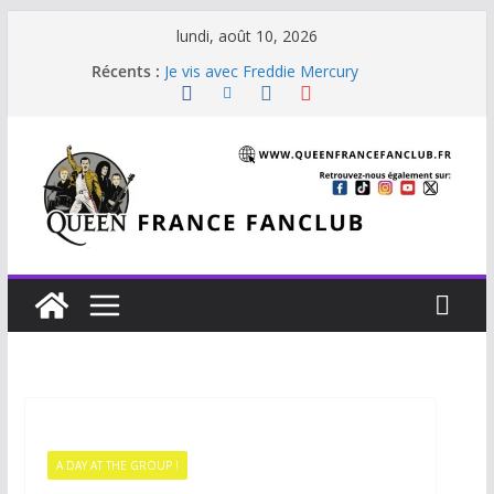
lundi, août 10, 2026
Récents :
Je vis avec Freddie Mercury
Back Chat
Glouttons For Punishment (1981)
The Invisible Man
The Cross : Liar
A DAY AT THE GROUP !