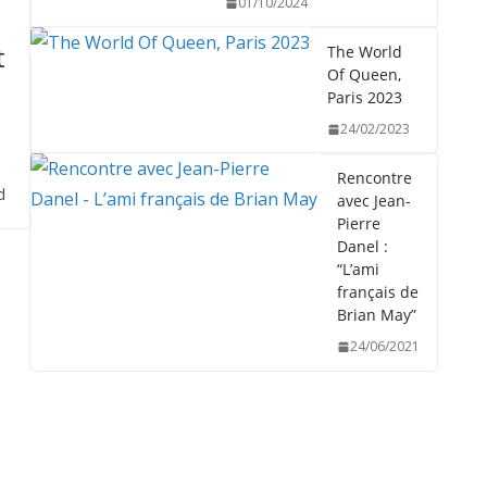
01/10/2024
t
The World
Of Queen,
Paris 2023
24/02/2023
Rencontre
d
avec Jean-
Pierre
Danel :
“L’ami
français de
Brian May”
24/06/2021