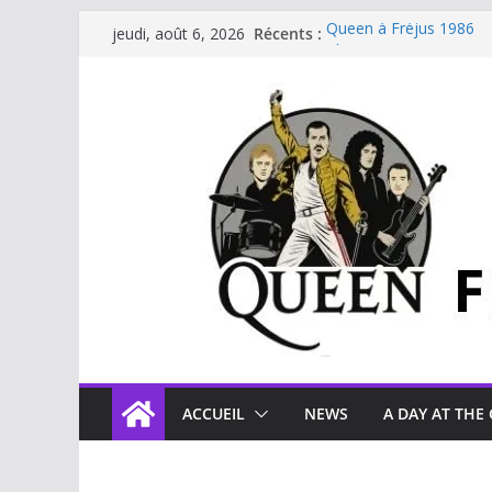
Passer
Récents :
Queen à Fréjus 1986
jeudi, août 6, 2026
au
The Cross : Liar
Je vis avec Freddie Mer
contenu
Beautiful Dreams
Staying Power (45 tour
ACCUEIL
NEWS
A DAY AT THE
ACCUE
Mercury
Que