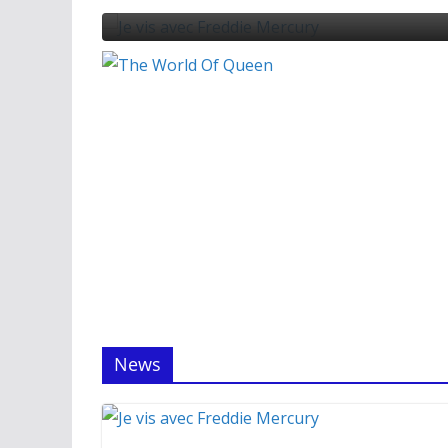
30/0
News