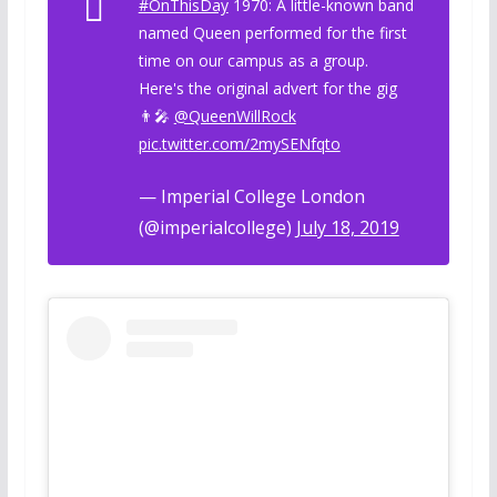
#OnThisDay
1970: A little-known band
named Queen performed for the first
time on our campus as a group.
Here's the original advert for the gig
👨‍🎤
@QueenWillRock
pic.twitter.com/2mySENfqto
— Imperial College London
(@imperialcollege)
July 18, 2019