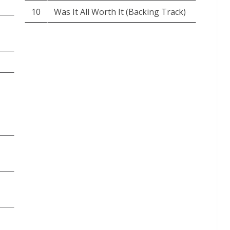
10
Was It All Worth It (Backing Track)