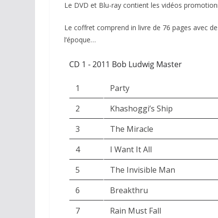
Le DVD et Blu-ray contient les vidéos promotionn
Le coffret comprend in livre de 76 pages avec de
l’époque…
CD 1 - 2011 Bob Ludwig Master
1
Party
2
Khashoggi’s Ship
3
The Miracle
4
I Want It All
5
The Invisible Man
6
Breakthru
7
Rain Must Fall