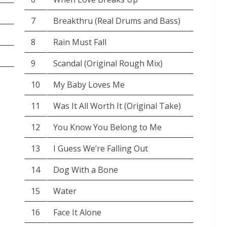
7
Breakthru (Real Drums and Bass)
8
Rain Must Fall
9
Scandal (Original Rough Mix)
10
My Baby Loves Me
11
Was It All Worth It (Original Take)
12
You Know You Belong to Me
13
I Guess We’re Falling Out
14
Dog With a Bone
15
Water
16
Face It Alone