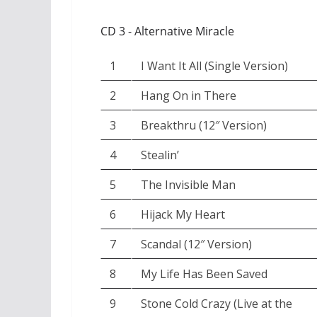
CD 3 - Alternative Miracle
1
I Want It All (Single Version)
2
Hang On in There
3
Breakthru (12″ Version)
4
Stealin’
5
The Invisible Man
6
Hijack My Heart
7
Scandal (12″ Version)
8
My Life Has Been Saved
9
Stone Cold Crazy (Live at the