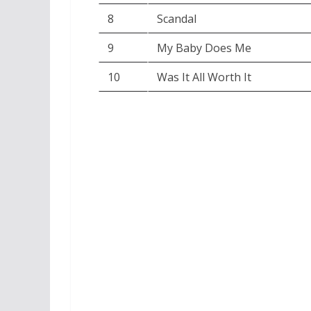
8
Scandal
9
My Baby Does Me
10
Was It All Worth It