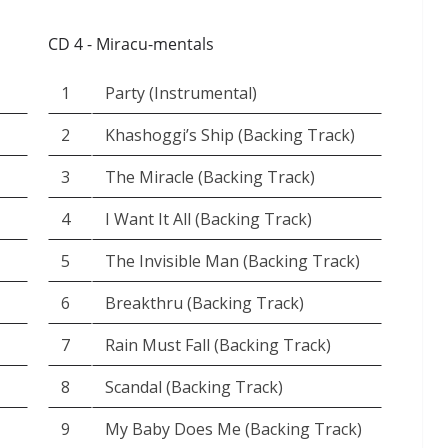
CD 4 - Miracu-mentals
1
Party (Instrumental)
2
Khashoggi’s Ship (Backing Track)
3
The Miracle (Backing Track)
4
I Want It All (Backing Track)
5
The Invisible Man (Backing Track)
6
Breakthru (Backing Track)
7
Rain Must Fall (Backing Track)
8
Scandal (Backing Track)
9
My Baby Does Me (Backing Track)