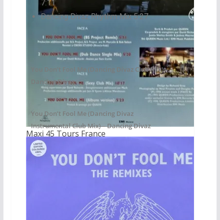
7:11
Dancing Divaz Rhythm Mix 5:27
You Don’t Fool Me (Dancing Divaz Club Mix) –
Dancing Divaz
You Don’t Fool Me (Dancing Divaz
Instrumental Club Mix) – Dancing Divaz
Maxi 45 Tours France