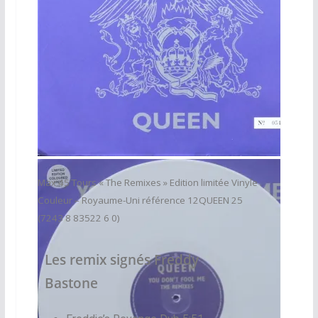
Vinyl Couleur Edition Limitée UK
Max 45 Tours « The Remixes » Edition limitée Vinyle
Couleur – Royaume-Uni référence 12QUEEN 25
(7243 8 83522 6 0)
Les remix signés Freddy
Bastone