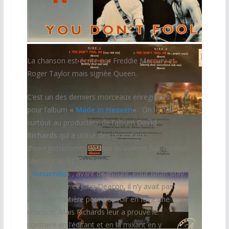
Maxi 45 Tours Italie
La chanson est écrite par Freddie Mercury et
Roger Taylor mais signée Queen.
C’est un des derniers morceaux enregistrés
pour l’album
«
Made in Heaven
«
. On le doit
surtout au producteur de l’album
David
Richards
qui a utilisé des morceaux
d’enregistrements vocaux qu’avaient fait Freddie
Mercury après l’enregistrement de l’album
«
Innuendo
« , avant de mourir. Pour Brian May,
Roger Taylor et John Deacon, il n’y avait pas
assez de matière pour pouvoir en faire une
chanson. Mais Richards leur a prouvé le
contraire en l’éditant et en la mixant en y