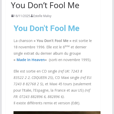
You Don’t Fool Me
18/11/2025
Estelle Malvy
You Don't Fool Me
La chanson
«
You Don’t Fool Me »
est sortie le
ème
18 novembre 1996. Elle est le 6
et dernier
single extrait du dernier album du groupe
«
Made in Heaven
«
(sorti en novembre 1995).
Elle est sortie en CD single
(ref UK: 7243 8
83522 2 2, CDQUEEN 25)
, CD Maxi single
(ref EU:
7243 8 82768 2 5)
, et Maxi 45 tours (seulement
pour l’Italie, l’Espagne, la France et aux US)
(ref
FR: 07243 882896 6, 882896 6)
.
Il existe différents remix et version (Edit).