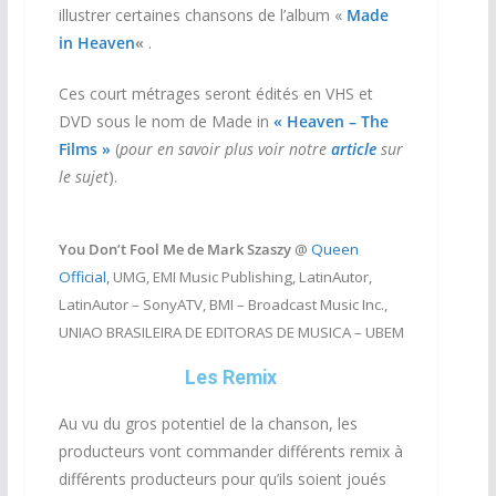
illustrer certaines chansons de l’album «
Made
in Heaven
«
.
Ces court métrages seront édités en VHS et
DVD sous le nom de Made in
« Heaven – The
Films »
(
pour en savoir plus voir notre
article
sur
le sujet
).
You Don’t Fool Me de Mark Szaszy
@
Queen
Official,
UMG, EMI Music Publishing, LatinAutor,
LatinAutor – SonyATV, BMI – Broadcast Music Inc.,
UNIAO BRASILEIRA DE EDITORAS DE MUSICA – UBEM
Les Remix
Au vu du gros potentiel de la chanson, les
producteurs vont commander différents remix à
différents producteurs pour qu’ils soient joués