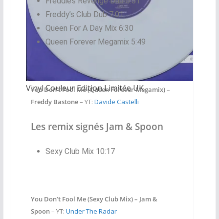
Freddie’s Revenge Dub 5:51
Freddy’s Club Dub 7:01
Queen For A Day Mix 6:30
Queen Forever Megamix 5:49
Vinyl Couleur Edition Limitée UK
You Don’t Fool Me (Queen Forever Megamix) –
Freddy Bastone
– YT:
Davide Castelli
Les remix signés Jam & Spoon
Sexy Club Mix 10:17
You Don’t Fool Me (Sexy Club Mix) – Jam &
Spoon
– YT:
Under The Radar