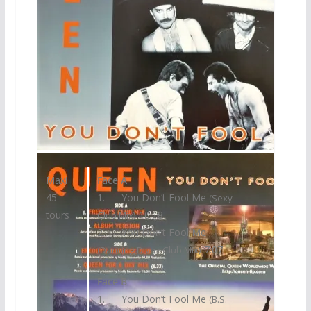
Maxi 45 Tours USA
Maxi
Face A
45
1. You Don’t Fool Me
(Sexy
tours
10:18
Club Mix)
2. You Don’t Fool Me
7:07
(Dancing Divaz Club Mix)
Face B
1. You Don’t Fool Me
(B.S.