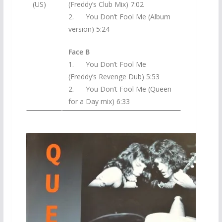
(US)
(Freddy’s Club Mix) 7:02
2. You Don’t Fool Me (Album
version) 5:24
Face B
1. You Don’t Fool Me
(Freddy’s Revenge Dub) 5:53
2. You Don’t Fool Me (Queen
for a Day mix) 6:33