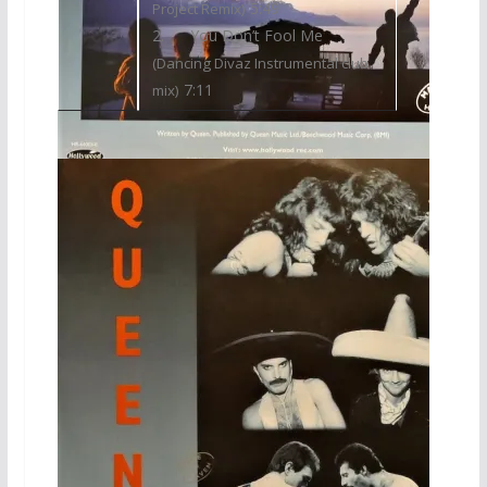
5:49
Project Remix)
2. You Don’t Fool Me
(Dancing Divaz Instrumental club
7:11
mix)
Maxi 45 Tours USA