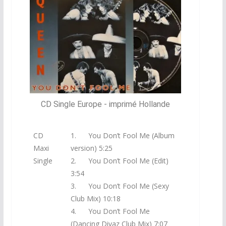
CD Single Europe - imprimé Hollande
CD
1. You Don’t Fool Me (Album
Maxi
version) 5:25
Single
2. You Don’t Fool Me (Edit)
3:54
3. You Don’t Fool Me (Sexy
Club Mix) 10:18
4. You Don’t Fool Me
(Dancing Divaz Club Mix) 7:07