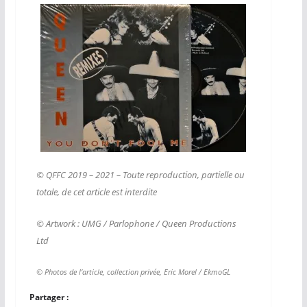
© QFFC 2019 – 2021 – Toute reproduction, partielle ou
totale, de cet article est interdite
© Artwork : UMG / Parlophone / Queen Productions
Ltd
© Photos de l’article, collection privée, Eric Morel / EkmoGL
Partager :