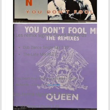
CD Maxi 45 France
Les remix signés David Richards
Dub Dance Single Mix 5:20
The Late Mix 10:27
You Don’t Fool Me (The Late Mix) – David
Richards
– Chaine YT:
socerga
Les remix signés BS Project
BS Project Remix 5:49