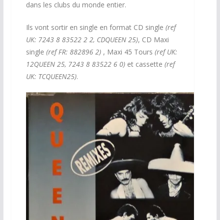
dans les clubs du monde entier.
Ils vont sortir en single en format CD single
(ref
UK: 7243 8 83522 2 2, CDQUEEN 25)
, CD Maxi
single
(ref FR: 882896 2)
, Maxi 45 Tours
(ref UK:
12QUEEN 25, 7243 8 83522 6 0)
et cassette
(ref
UK: TCQUEEN25)
.