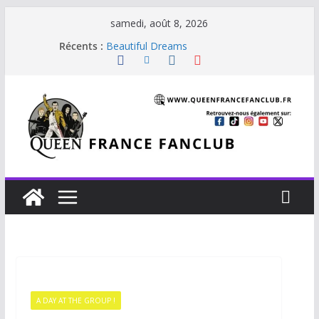
samedi, août 8, 2026
Récents :
Beautiful Dreams
Glouttons For Punishment (1981)
The Invisible Man
The Cross : Liar
Je vis avec Freddie Mercury
A DAY AT THE GROUP !