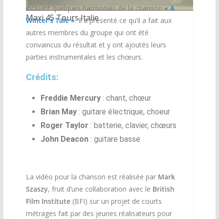
incluant quelques harmonies de la chanson
«
A
Maxi 45 Tours Italie
Winter’s Tale »
. Il a présenté ce qu’il a fait aux
autres membres du groupe qui ont été
convaincus du résultat et y ont ajoutés leurs
parties instrumentales et les chœurs.
Crédits:
Freddie Mercury
: chant, chœur
Brian May
: guitare électrique, choeur
Roger Taylor
: batterie, clavier, chœurs
John Deacon
: guitare basse
La vidéo pour la chanson est réalisée par
Mark
Szaszy
, fruit d’une collaboration avec le
British
Film Institute
(BFI) sur un projet de courts
métrages fait par des jeunes réalisateurs pour