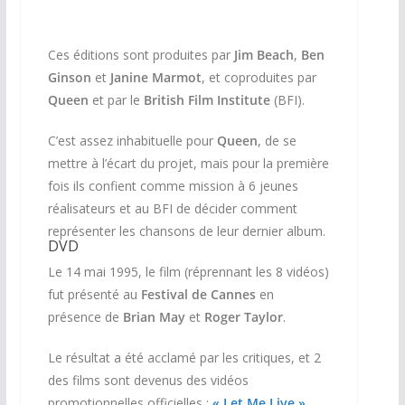
DVD
Ces éditions sont produites par
Jim Beach
,
Ben
Ginson
et
Janine Marmot
, et coproduites par
Queen
et par le
British Film Institute
(BFI).
C’est assez inhabituelle pour
Queen
, de se
mettre à l’écart du projet, mais pour la première
fois ils confient comme mission à 6 jeunes
réalisateurs et au BFI de décider comment
représenter les chansons de leur dernier album.
DVD
Le 14 mai 1995, le film (réprennant les 8 vidéos)
fut présenté au
Festival de Cannes
en
présence de
Brian May
et
Roger Taylor
.
Le résultat a été acclamé par les critiques, et 2
des films sont devenus des vidéos
DVD
promotionnelles officielles :
« Let Me Live »