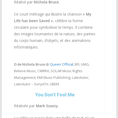
Réalisé par
Nichola Bruce
.
Ce court métrage qui illustre la chanson
«
My
Life has been Saved »
, célèbre la forme
circulaire pour symboliser le temps. Il combine
des images tournantes de la nature, des parties
du corps humain, d’objets, et des animations
informatiques.
O de Nichola Bruce
@
Queen Official,
BFI, UMG,
Believe Music, CMRRA, SOLAR Music Rights
Management, EMI Music Publishing, LatinAutor,
LatinAutor – SonyATV, UBEM
You Don’t Fool Me
Réalisée par
Mark Szaszy
.
La vidéo se passe dans une boîte de nuit où un