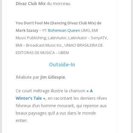
Divaz Club Mix
du morceau.
You Don’t Fool Me (Dancing Divaz Club Mix) de
Mark Szaszy
– YT:
Bohemian Queen
UMG, EMI
Music Publishing, LatinAutor, LatinAutor – SonyATV,
BMI – Broadcast Music Inc., UNIAO BRASILEIRA DE
EDITORAS DE MUSICA – UBEM
Outside-In
Réalisée par
Jim Gillespie
.
Ce court métrage illustre la chanson
« A
Winter’s Tale »
, en racontant les derniers rêves
fiévreux d’un homme mourant, qui repense aux
beaux paysages qu’il a vus dans le monde
entier.