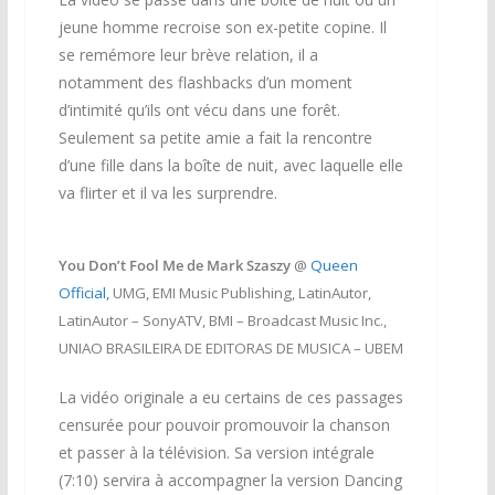
jeune homme recroise son ex-petite copine. Il
se remémore leur brève relation, il a
notamment des flashbacks d’un moment
d’intimité qu’ils ont vécu dans une forêt.
Seulement sa petite amie a fait la rencontre
d’une fille dans la boîte de nuit, avec laquelle elle
va flirter et il va les surprendre.
You Don’t Fool Me de Mark Szaszy
@
Queen
Official,
UMG, EMI Music Publishing, LatinAutor,
LatinAutor – SonyATV, BMI – Broadcast Music Inc.,
UNIAO BRASILEIRA DE EDITORAS DE MUSICA – UBEM
La vidéo originale a eu certains de ces passages
censurée pour pouvoir promouvoir la chanson
et passer à la télévision. Sa version intégrale
(7:10) servira à accompagner la version Dancing