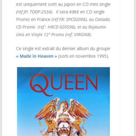
est uniquement sorti au Japon en CD mini single
(ref JP: TODP-2534). Il
sera édité en CD single
Promo en France
(ref FR: SPCD2006), au Canada,
CD Promo (ref :
HRCD 020596
), et au Royaume-
Unis en Vinyle 12″ Promo (ref:
VIRGIN8
).
Ce single est extrait du dernier album du groupe
« Made in Heaven »
(sorti en novembre 1995).