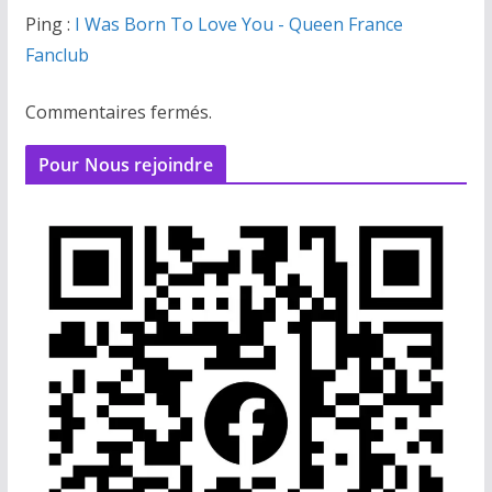
Ping :
I Was Born To Love You - Queen France
Fanclub
Commentaires fermés.
Pour Nous rejoindre