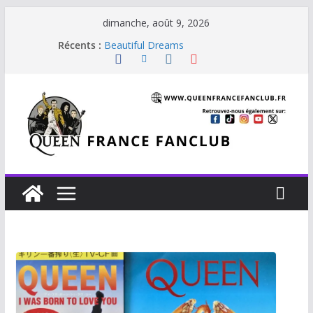
dimanche, août 9, 2026
Je vis avec Freddie Mercury
Récents :
Beautiful Dreams
Glouttons For Punishment (1981)
The Invisible Man
The Cross : Liar