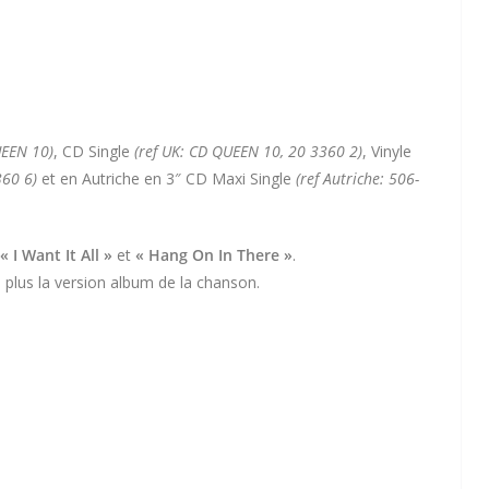
UEEN 10)
, CD Single
(ref UK: CD QUEEN 10, 20 3360 2)
, Vinyle
360 6)
et en Autriche en 3″ CD Maxi Single
(ref Autriche:
506-
«
I Want It All »
et
«
Hang On In There »
.
 plus la version album de la chanson.