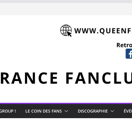
hment (1981)
Mercury
 GROUP !
LE COIN DES FANS
DISCOGRAPHIE
ÉVÉ