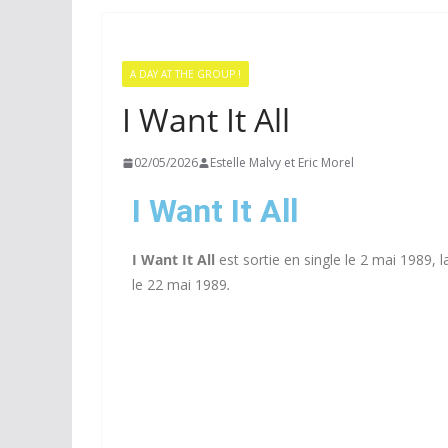
A DAY AT THE GROUP !
I Want It All
02/05/2026
Estelle Malvy et Eric Morel
I Want It All
I Want It All
est sortie en single le 2 mai 1989, 
le 22 mai 1989
.