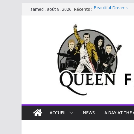
Récents :
Beautiful Dreams
samedi, août 8, 2026
Glouttons For Punis
The Invisible Man
The Cross : Liar
Je vis avec Freddie 
ACCUEIL
NEWS
A DAY AT THE