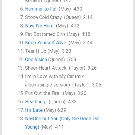
Retake) (Queen) 4:47
Hammer to Fall
(May) 4:30
Stone Cold Crazy (Queen) 2:14
Now I’m Here
(May) 4:12
Fat Bottomed Girls (May) 4:18
Keep Yourself Alive
(May) 3:44
Tear It Up (May) 3:28
One Vision
(Queen) 5:09
Sheer Heart Attack (Taylor) 3:26
I’m in Love with My Car (mix
album/single version) (Taylor) 3:05
Put Out the Fire (May) 3:20
Headlong
(Queen) 4:33
It’s Late
(May) 6:29
No-One but You (Only the Good Die
Young)
(May) 4:11