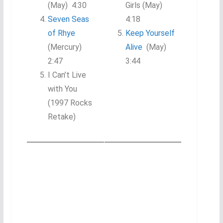
(May) 4:30
Girls (May)
Seven Seas
4:18
of Rhye
Keep Yourself
(Mercury)
Alive
(May)
2:47
3:44
I Can’t Live
with You
(1997 Rocks
Retake)