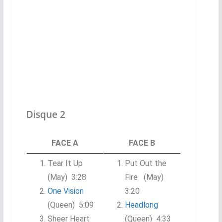
Disque 2
FACE A
FACE B
Tear It Up
Put Out the
(May) 3:28
Fire (May)
One Vision
3:20
(Queen) 5:09
Headlong
Sheer Heart
(Queen) 4:33