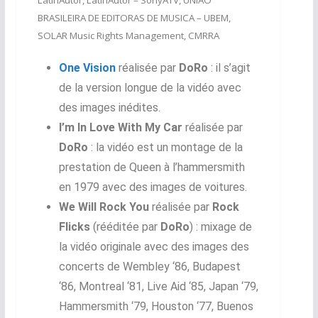
LatinAutor, LatinAutor – SonyATV, UNIAO
BRASILEIRA DE EDITORAS DE MUSICA – UBEM,
SOLAR Music Rights Management, CMRRA
One Vision
réalisée par
DoRo
: il s’agit
de la version longue de la vidéo avec
des images inédites.
I’m In Love With My Car
réalisée par
DoRo
: la vidéo est un montage de la
prestation de Queen à l’hammersmith
en 1979 avec des images de voitures.
We Will Rock You
réalisée par
Rock
Flicks
(rééditée par
DoRo
) : mixage de
la vidéo originale avec des images des
concerts de Wembley ‘86, Budapest
‘86, Montreal ‘81, Live Aid ‘85, Japan ‘79,
Hammersmith ‘79, Houston ‘77, Buenos