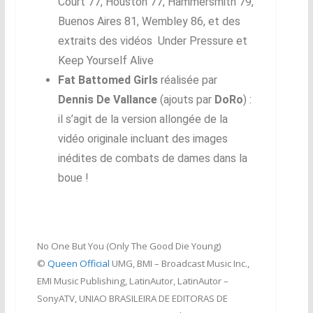
Court 77, Houston 77, Hammersmith 79,
Buenos Aires 81, Wembley 86, et des
extraits des vidéos Under Pressure et
Keep Yourself Alive
Fat Battomed Girls
réalisée par
Dennis De Vallance
(ajouts par
DoRo
) :
il s’agit de la version allongée de la
vidéo originale incluant des images
inédites de combats de dames dans la
boue !
No One But You (Only The Good Die Young)
©
Queen Official
UMG, BMI – Broadcast Music Inc.,
EMI Music Publishing, LatinAutor, LatinAutor –
SonyATV, UNIAO BRASILEIRA DE EDITORAS DE