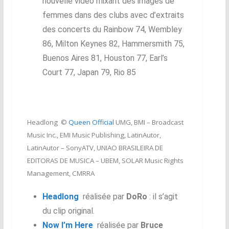
nouvelle vidéo mixant des images de
femmes dans des clubs avec d’extraits
des concerts du
Rainbow 74, Wembley
86, Milton Keynes 82, Hammersmith 75,
Buenos Aires 81, Houston 77, Earl’s
Court 77, Japan 79, Rio 85
Headlong ©
Queen Official
UMG, BMI – Broadcast
Music Inc., EMI Music Publishing, LatinAutor,
LatinAutor – SonyATV, UNIAO BRASILEIRA DE
EDITORAS DE MUSICA – UBEM, SOLAR Music Rights
Management, CMRRA
Headlong
réalisée par
DoRo
: il s’agit
du clip original.
Now I’m Here
réalisée par
Bruce