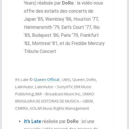
Years) réalisée par
DoRo
: la vidéo nous
offre des extaits des concerts de
Japan ‘85, Wembley ‘86, Houston ‘77,
Hammersmith ‘79, Earl’s Court ‘77, Rio
’85, Budapest ‘86, Paris ‘79, Frankfurt
’82, Montreal ’81, et du Freddie Mercury
Tribute Concert
It’s Late ©
Queen Official
, UMG, Queen, DoRo,
LatinAutor, LatinAutor – SonyATV, EMI Music
Publishing, BMI – Broadcast Music Inc., UNIAO
BRASILEIRA DE EDITORAS DE MUSICA – UBEM,
CMRRA, SOLAR Music Rights Management
It’s Late
réalisée par
DoRo
: ici une