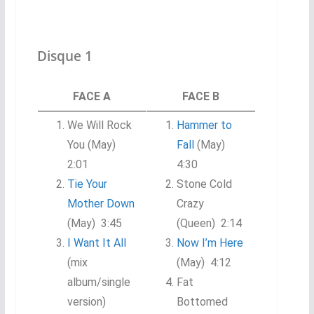
Disque 1
FACE A
FACE B
We Will Rock
Hammer to
You (May)
Fall
(May)
2:01
4:30
Tie Your
Stone Cold
Mother Down
Crazy
(May) 3:45
(Queen) 2:14
I Want It All
Now I’m Here
(mix
(May) 4:12
album/single
Fat
version)
Bottomed