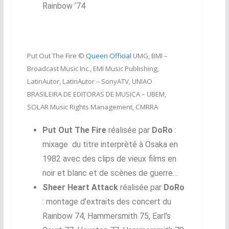
Rainbow
’74
Put Out The Fire ©
Queen Official
UMG, BMI –
Broadcast Music Inc., EMI Music Publishing,
LatinAutor, LatinAutor – SonyATV, UNIAO
BRASILEIRA DE EDITORAS DE MUSICA – UBEM,
SOLAR Music Rights Management, CMRRA
Put Out The Fire
réalisée par
DoRo
:
mixage du titre interprèté à Osaka en
1982 avec des clips de vieux films en
noir et blanc et de scènes de guerre…
Sheer Heart Attack
réalisée par
DoRo
: montage d’extraits des concert du
Rainbow 74, Hammersmith 75, Earl’s