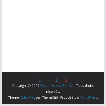
Copyright © 2026
Queen France Fanclub
. Tous droits
réservés.
Theme
ColorMag
par ThemeGrill. Propulsé par
WordPress
.