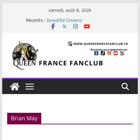
Passer
samedi, août 8, 2026
au
Récents :
Beautiful Dreams
contenu
Glouttons For Punishment (1981)
The Invisible Man
The Cross : Liar
Je vis avec Freddie Mercury
Brian May