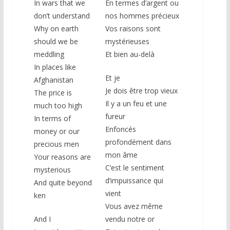
In wars that we
En termes d’argent ou
don’t understand
nos hommes précieux
Why on earth
Vos raisons sont
should we be
mystérieuses
meddling
Et bien au-delà
In places like
Et je
Afghanistan
Je dois être trop vieux
The price is
Il y a un feu et une
much too high
fureur
In terms of
Enfoncés
money or our
profondément dans
precious men
mon âme
Your reasons are
C’est le sentiment
mysterious
d’impuissance qui
And quite beyond
vient
ken
Vous avez même
And I
vendu notre or