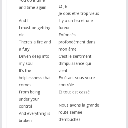
You do it time
Et je
and time again
Je dois être trop vieux
And I
Il y a un feu et une
I must be getting
fureur
old
Enfoncés
There’s a fire and
profondément dans
a fury
mon âme
Driven deep into
C’est le sentiment
my soul
d’impuissance qui
It’s the
vient
helplessness that
En étant sous votre
comes
contrôle
From being
Et tout est cassé
under your
Nous avons la grande
control
route semée
And everything is
d’embûches
broken