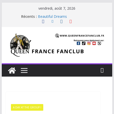
vendredi, août 7, 2026
Récents :
Beautiful Dreams
Glouttons For Punishment (1981)
The Invisible Man
The Cross : Liar
Je vis avec Freddie Mercury
A DAY AT THE GROUP !