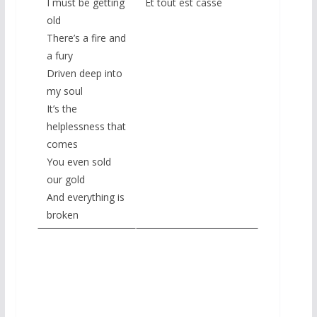
I must be getting
Et tout est cassé
old
There’s a fire and
a fury
Driven deep into
my soul
It’s the
helplessness that
comes
You even sold
our gold
And everything is
broken