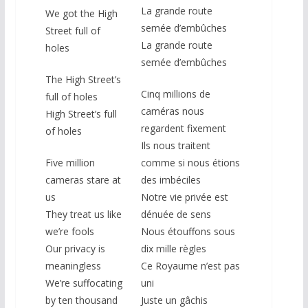
La grande route
We got the High
semée d’embûches
Street full of
La grande route
holes
semée d’embûches
The High Street’s
Cinq millions de
full of holes
caméras nous
High Street’s full
regardent fixement
of holes
Ils nous traitent
Five million
comme si nous étions
cameras stare at
des imbéciles
us
Notre vie privée est
They treat us like
dénuée de sens
we’re fools
Nous étouffons sous
Our privacy is
dix mille règles
meaningless
Ce Royaume n’est pas
We’re suffocating
uni
by ten thousand
Juste un gâchis