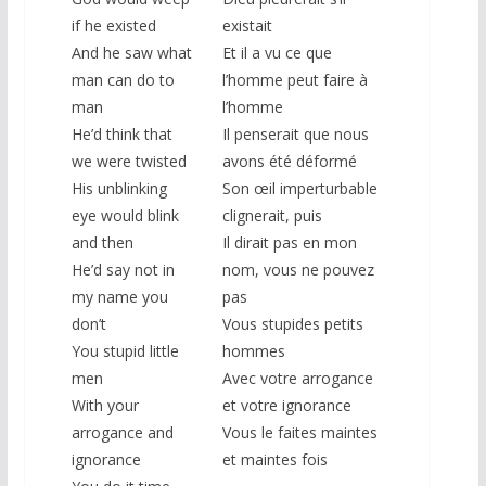
if he existed
existait
And he saw what
Et il a vu ce que
man can do to
l’homme peut faire à
man
l’homme
He’d think that
Il penserait que nous
we were twisted
avons été déformé
His unblinking
Son œil imperturbable
eye would blink
clignerait, puis
and then
Il dirait pas en mon
He’d say not in
nom, vous ne pouvez
my name you
pas
don’t
Vous stupides petits
You stupid little
hommes
men
Avec votre arrogance
With your
et votre ignorance
arrogance and
Vous le faites maintes
ignorance
et maintes fois