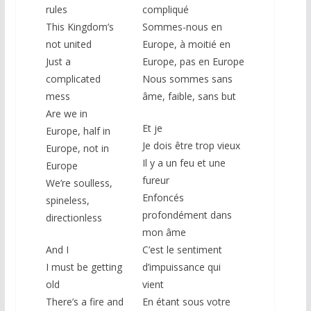
rules
compliqué
This Kingdom’s
Sommes-nous en
not united
Europe, à moitié en
Just a
Europe, pas en Europe
complicated
Nous sommes sans
mess
âme, faible, sans but
Are we in
Et je
Europe, half in
Je dois être trop vieux
Europe, not in
Il y a un feu et une
Europe
fureur
We’re soulless,
Enfoncés
spineless,
profondément dans
directionless
mon âme
And I
C’est le sentiment
I must be getting
d’impuissance qui
old
vient
There’s a fire and
En étant sous votre