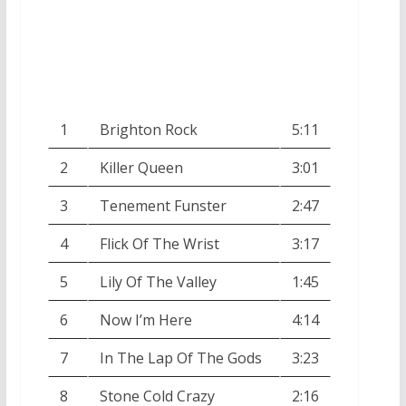
1
Brighton Rock
5:11
2
Killer Queen
3:01
3
Tenement Funster
2:47
4
Flick Of The Wrist
3:17
5
Lily Of The Valley
1:45
6
Now I’m Here
4:14
7
In The Lap Of The Gods
3:23
8
Stone Cold Crazy
2:16