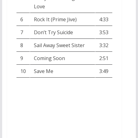
Love
6
Rock It (Prime Jive)
4:33
7
Don’t Try Suicide
3:53
8
Sail Away Sweet Sister
3:32
9
Coming Soon
2:51
10
Save Me
3:49