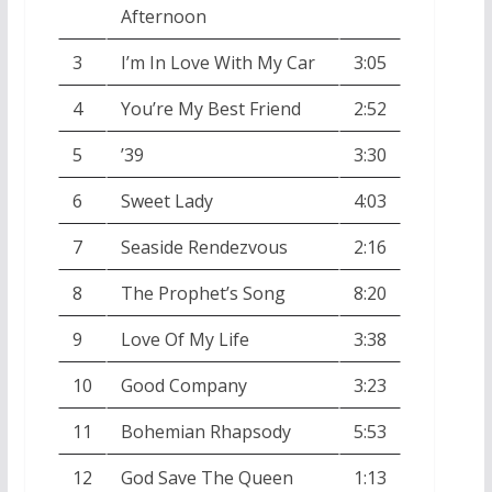
Afternoon
3
I’m In Love With My Car
3:05
4
You’re My Best Friend
2:52
5
’39
3:30
6
Sweet Lady
4:03
7
Seaside Rendezvous
2:16
8
The Prophet’s Song
8:20
9
Love Of My Life
3:38
10
Good Company
3:23
11
Bohemian Rhapsody
5:53
12
God Save The Queen
1:13