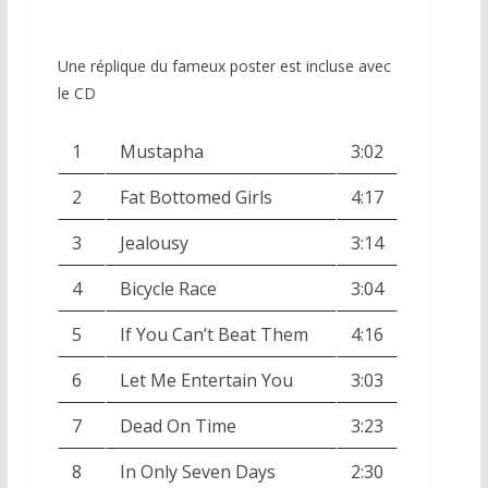
Une réplique du fameux poster est incluse avec
le CD
1
Mustapha
3:02
2
Fat Bottomed Girls
4:17
3
Jealousy
3:14
4
Bicycle Race
3:04
5
If You Can’t Beat Them
4:16
6
Let Me Entertain You
3:03
7
Dead On Time
3:23
8
In Only Seven Days
2:30