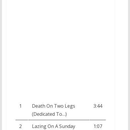
1
Death On Two Legs
3:44
(Dedicated To…)
2
Lazing On A Sunday
1:07