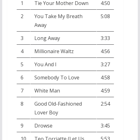
1
Tie Your Mother Down
4:50
2
You Take My Breath
5:08
Away
3
Long Away
3:33
4
Millionaire Waltz
4:56
5
You And I
3:27
6
Somebody To Love
4:58
7
White Man
4:59
8
Good Old-Fashioned
2:54
Lover Boy
9
Drowse
3:45
10
Teo Torriatte (Let Us
5:53