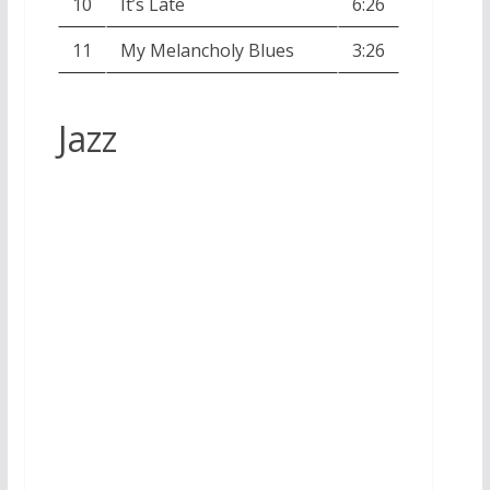
10
It’s Late
6:26
11
My Melancholy Blues
3:26
Jazz