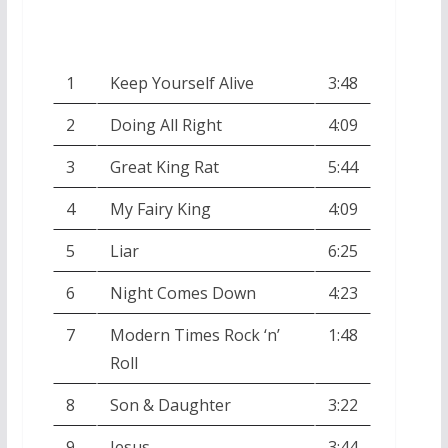
1
Keep Yourself Alive
3:48
2
Doing All Right
4:09
3
Great King Rat
5:44
4
My Fairy King
4:09
5
Liar
6:25
6
Night Comes Down
4:23
7
Modern Times Rock ‘n’
1:48
Roll
8
Son & Daughter
3:22
9
Jesus
3:44