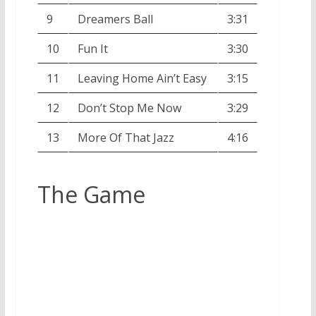
9
Dreamers Ball
3:31
10
Fun It
3:30
11
Leaving Home Ain’t Easy
3:15
12
Don’t Stop Me Now
3:29
13
More Of That Jazz
4:16
The Game