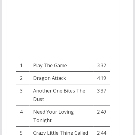
1
Play The Game
3:32
2
Dragon Attack
4:19
3
Another One Bites The
3:37
Dust
4
Need Your Loving
2:49
Tonight
5
Crazy Little Thing Called
2:44