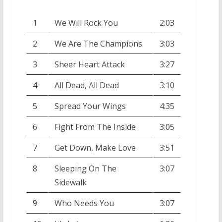
1
We Will Rock You
2:03
2
We Are The Champions
3:03
3
Sheer Heart Attack
3:27
4
All Dead, All Dead
3:10
5
Spread Your Wings
4:35
6
Fight From The Inside
3:05
7
Get Down, Make Love
3:51
8
Sleeping On The
3:07
Sidewalk
9
Who Needs You
3:07