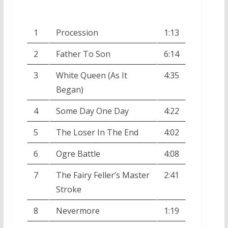
1
Procession
1:13
2
Father To Son
6:14
3
White Queen (As It
4:35
Began)
4
Some Day One Day
4:22
5
The Loser In The End
4:02
6
Ogre Battle
4:08
7
The Fairy Feller’s Master
2:41
Stroke
8
Nevermore
1:19