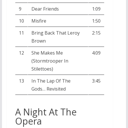
9
Dear Friends
1:09
10
Misfire
1:50
11
Bring Back That Leroy
2:15
Brown
12
She Makes Me
4:09
(Stormtrooper In
Stilettoes)
13
In The Lap Of The
3:45
Gods… Revisited
A Night At The
Opera