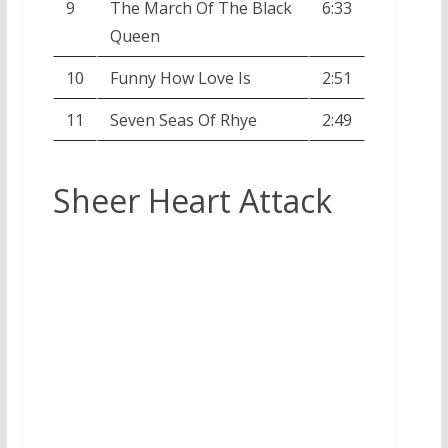
9
The March Of The Black
6:33
Queen
10
Funny How Love Is
2:51
11
Seven Seas Of Rhye
2:49
Sheer Heart Attack