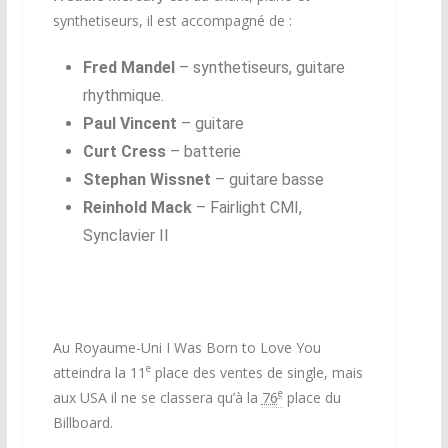
synthetiseurs, il est accompagné de :
Fred Mandel
– synthetiseurs, guitare
rhythmique.
Paul Vincent
– guitare
Curt Cress
– batterie
Stephan Wissnet
– guitare basse
Reinhold Mack
– Fairlight CMI,
Synclavier II
Au Royaume-Uni I Was Born to Love You
e
atteindra la 11
place des ventes de single, mais
e
aux USA il ne se classera qu’à la
76
place du
Billboard.