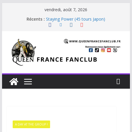
vendredi, août 7, 2026
Récents :
Staying Power (45 tours Japon)
The Invisible Man
The Cross : Liar
Je vis avec Freddie Mercury
Beautiful Dreams
A DAY AT THE GROUP !