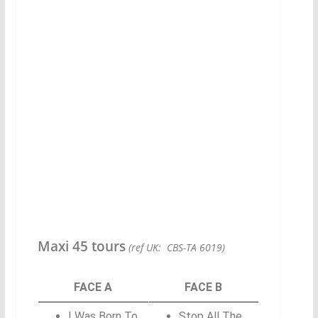
Maxi 45 tours
(ref UK: CBS-TA 6019)
FACE A
FACE B
I Was Born To
Stop All The