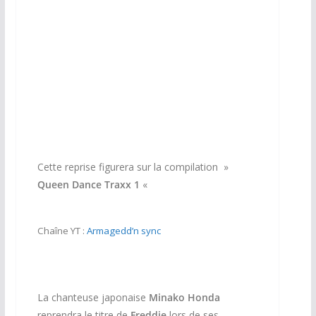
Cette reprise figurera sur la compilation »
Queen Dance Traxx 1
«
Chaîne YT :
Armagedd’n sync
La chanteuse japonaise
Minako Honda
reprendra le titre de
Freddie
lors de ses