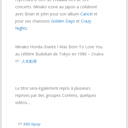
concerts. Minako icone au Japon a collaboré
avec Brian et John pour son album
Cancel
et
pour ses chansons
Golden Days
et
Crazy
Nights
.
Minako Honda chante I Was Born To Love You
au célèbre Budokan de Tokyo en 1986 –
Chaîne
YT :
人生點滴
Le titre sera également repris à plusieurs
reprises par des groupes Coréens, quelques
vidéos…
YT :
KBS Kpop