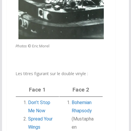
Photos
© Eric Morel
Les titres figurant sur le double vinyle :
Face 1
Face 2
Don’t Stop
Bohemian
Me Now
Rhapsody
Spread Your
(Mustapha
Wings
en