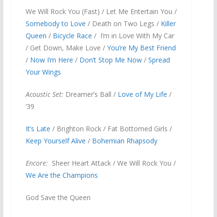
We Will Rock You (Fast) / Let Me Entertain You /
Somebody to Love
/ Death on Two Legs /
Killer
Queen
/
Bicycle Race
/ I’m in Love With My Car
/ Get Down, Make Love /
You’re My Best Friend
/
Now I’m Here
/
Don’t Stop Me Now
/
Spread
Your Wings
Acoustic Set:
Dreamer’s Ball /
Love of My Life
/
’39
It’s Late
/ Brighton Rock / Fat Bottomed Girls /
Keep Yourself Alive
/
Bohemian Rhapsody
Encore:
Sheer Heart Attack / We Will Rock You /
We Are the Champions
God Save the Queen