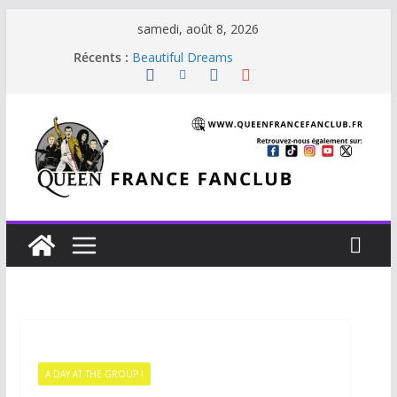
samedi, août 8, 2026
Je vis avec Freddie Mercury
Récents :
Beautiful Dreams
Glouttons For Punishment (1981)
The Invisible Man
The Cross : Liar
A DAY AT THE GROUP !