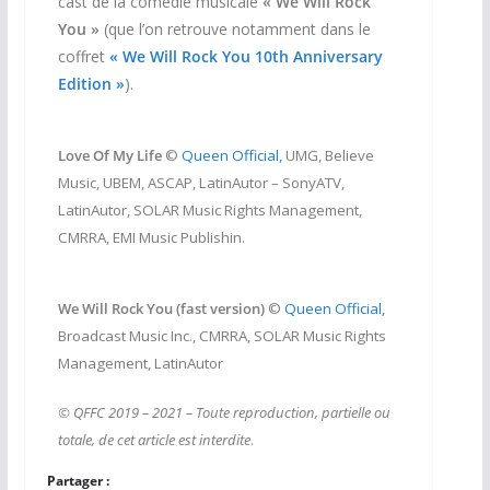
cast de la comédie musicale
« We Will Rock
You »
(que l’on retrouve notamment dans le
coffret
« We Will Rock You 10th Anniversary
Edition »
).
Love Of My Life
©
Queen Official,
UMG, Believe
Music, UBEM, ASCAP, LatinAutor – SonyATV,
LatinAutor, SOLAR Music Rights Management,
CMRRA, EMI Music Publishin.
We Will Rock You (fast version)
©
Queen Official,
Broadcast Music Inc., CMRRA, SOLAR Music Rights
Management, LatinAutor
© QFFC 2019 – 2021 – Toute reproduction, partielle ou
totale, de cet article est interdite
.
Partager :