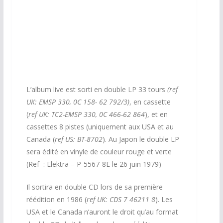
L’album live est sorti en double LP 33 tours
(ref
UK: EMSP 330, 0C 158- 62 792/3)
, en cassette
(
ref UK: TC2-EMSP 330, 0C 466-62 864
), et en
cassettes 8 pistes (uniquement aux USA et au
Canada (
ref US: BT-8702
). Au Japon le double LP
sera édité en vinyle de couleur rouge et verte
(Ref : Elektra ‎– P-5567-8E le 26 juin 1979)
Il sortira en double CD lors de sa première
réédition en 1986 (
ref UK: CDS 7 46211 8
). Les
USA et le Canada n’auront le droit qu’au format