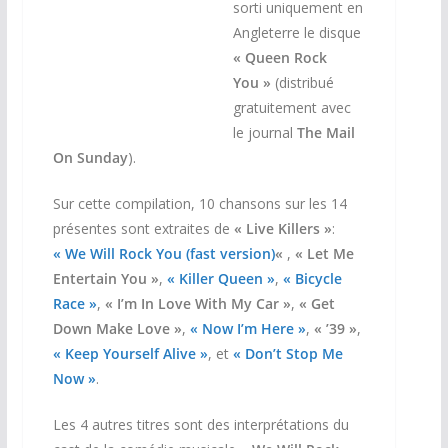
sorti uniquement en
Angleterre le disque
« Queen Rock
You »
(distribué
gratuitement avec
le journal
The Mail
On Sunday
).
Sur cette compilation, 10 chansons sur les 14
présentes sont extraites de
« Live Killers »
:
« We Will Rock You (fast version)
«
,
« Let Me
Entertain You »
,
« Killer Queen »
,
« Bicycle
Race »
,
« I’m In Love With My Car »
,
« Get
Down Make Love »
,
« Now I’m Here »
,
« ’39 »
,
« Keep Yourself Alive »
, et
« Don’t Stop Me
Now »
.
Les 4 autres titres sont des interprétations du