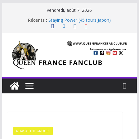
vendredi, août 7, 2026
Récents :
Staying Power (45 tours Japon)
The Invisible Man
The Cross : Liar
Je vis avec Freddie Mercury
Beautiful Dreams
A DAY AT THE GROUP !