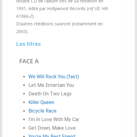
double CD de l’album lors de sa réédition en
1991, édité par Hollywood Records (
ref US: HR-
61066-2
).
D’autres rééditions suivront (notamment en
2003).
Les titres
FACE A
We Will Rock You (fast)
Let Me Entertain You
Death On Two Legs
Killer Queen
Bicycle Race
I’m In Love With My Car
Get Down, Make Love
You’re My Best Friend