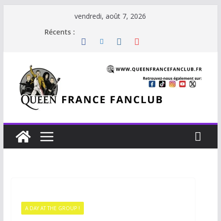
Passer
vendredi, août 7, 2026
au
Récents :
contenu
A DAY AT THE GROUP !