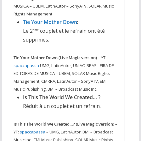
MUSICA – UBEM, LatinAutor – SonyATV, SOLAR Music
Rights Management
Tie Your Mother Down
:
Le 2
couplet et le refrain ont été
ème
supprimés.
Tie Your Mother Down (Live Magic version)
– YT:
spaccapassa
UMG, LatinAutor, UNIAO BRASILEIRA DE
EDITORAS DE MUSICA – UBEM, SOLAR Music Rights
Management, CMRRA, LatinAutor – SonyATV, EMI
Music Publishing, BMI – Broadcast Music Inc.
Is This The World We Created… ?
:
Réduit à un couplet et un refrain.
Is This The World We Created…? (Live Magic version)
–
YT:
spaccapassa
– UMG, LatinAutor, BMI – Broadcast
Music Inc., EMI Music Publishing, SOLAR Music Rights