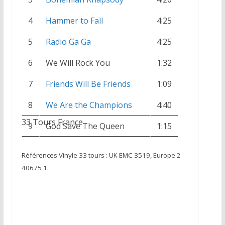
4
Hammer to Fall
4:25
5
Radio Ga Ga
4:25
6
We Will Rock You
1:32
7
Friends Will Be Friends
1:09
8
We Are the Champions
4:40
33 Tours France
9
God Save The Queen
1:15
Références Vinyle 33 tours : UK EMC 3519, Europe 2
40675 1.