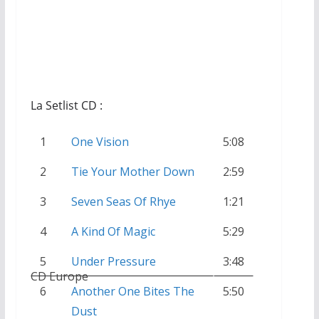
CD Europe
La Setlist CD :
1
One Vision
5:08
2
Tie Your Mother Down
2:59
3
Seven Seas Of Rhye
1:21
4
A Kind Of Magic
5:29
5
Under Pressure
3:48
CD Europe
6
Another One Bites The
5:50
Dust