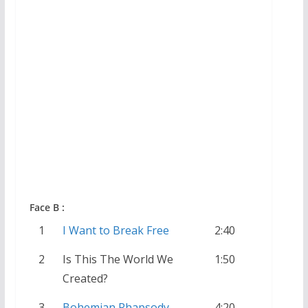
33 Tours France
Face B :
1
I Want to Break Free
2:40
2
Is This The World We
1:50
Created?
3
Bohemian Rhapsody
4:20