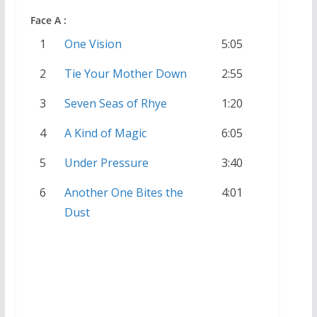
Face A :
1
One Vision
5:05
2
Tie Your Mother Down
2:55
3
Seven Seas of Rhye
1:20
4
A Kind of Magic
6:05
5
Under Pressure
3:40
6
Another One Bites the
4:01
Dust
33 Tours France