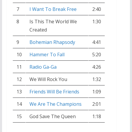
7
I Want To Break Free
2:40
8
Is This The World We
1:30
Created
9
Bohemian Rhapsody
4:41
10
Hammer To Fall
5:20
11
Radio Ga-Ga
4:26
12
We Will Rock You
1:32
13
Friends Will Be Friends
1:09
14
We Are The Champions
2:01
15
God Save The Queen
1:18