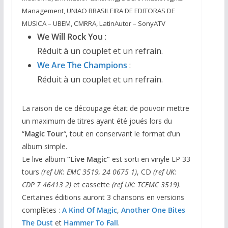
Management, UNIAO BRASILEIRA DE EDITORAS DE
MUSICA – UBEM, CMRRA, LatinAutor – SonyATV
We Will Rock You
:
Réduit à un couplet et un refrain.
We Are The Champions
:
Réduit à un couplet et un refrain.
La raison de ce découpage était de pouvoir mettre
un maximum de titres ayant été joués lors du
“
Magic Tour
“
, tout en conservant le format d’un
album simple.
Le live album
“Live Magic”
est sorti en vinyle LP 33
tours
(ref UK: EMC 3519, 24 0675 1)
, CD
(ref UK:
CDP 7 46413 2)
et cassette
(ref UK: TCEMC 3519)
.
Certaines éditions auront 3 chansons en versions
complètes :
A Kind Of Magic
,
Another One Bites
The Dust
et
Hammer To Fall
.