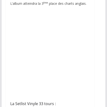
ème
L’album atteindra la 3
place des charts anglais.
33 Tours France
La Setlist Vinyle 33 tours :