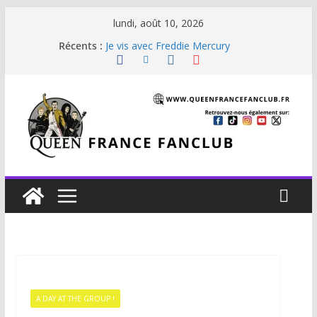
lundi, août 10, 2026
Récents :
Je vis avec Freddie Mercury
Back Chat
Glouttons For Punishment (1981)
The Invisible Man
The Cross : Liar
A DAY AT THE GROUP !