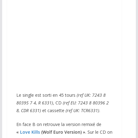
45 Tours UK
Le single est sorti en 45 tours
(ref UK: 7243 8
80395 7 4, R 6331)
, CD
(ref EU: 7243 8 80396 2
8, CDR 6331)
et cassette
(ref UK: TCR6331)
.
En face B on retrouve la version remixé de
«
Love Kills
(Wolf Euro Version) »
. Sur le CD on