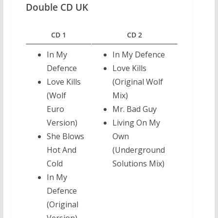
Double CD UK
CD 1
CD 2
In My
In My Defence
Defence
Love Kills
Love Kills
(Original Wolf
(Wolf
Mix)
Euro
Mr. Bad Guy
Version)
Living On My
She Blows
Own
Hot And
(Underground
Cold
Solutions Mix)
In My
Defence
(Original