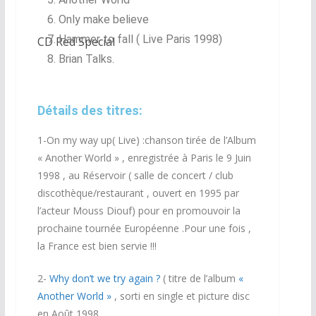
Only make believe
Hammer to fall ( Live Paris 1998)
CD Red Special
Brian Talks.
Détails des titres:
1-On my way up( Live) :chanson tirée de l’Album
« Another World » , enregistrée à Paris le 9 Juin
1998 , au Réservoir ( salle de concert / club
discothèque/restaurant , ouvert en 1995 par
l’acteur Mouss Diouf) pour en promouvoir la
prochaine tournée Européenne .Pour une fois ,
la France est bien servie !!!
2-
Why don’t we try again ?
( titre de l’album
«
Another World »
, sorti en single et picture disc
en Août 1998.