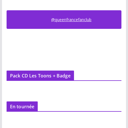
@queenfrancefanclub
Pack CD Les Toons + Badge
En tournée