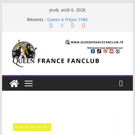
jeudi, août 6, 2026
Récents :
Queen à Fréjus 1986
The Cross : Liar
Je vis avec Freddie Mercury
Beautiful Dreams
Staying Power (45 tours Japon)
A DAY AT THE GROUP !