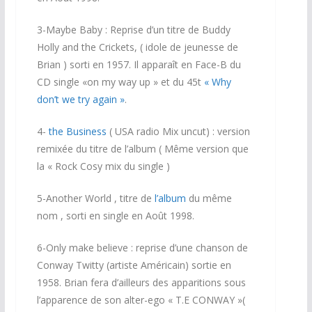
3-Maybe Baby : Reprise d’un titre de Buddy
Holly and the Crickets, ( idole de jeunesse de
Brian ) sorti en 1957. Il apparaît en Face-B du
CD single «on my way up » et du 45t
« Why
don’t we try again »
.
4-
the Business
( USA radio Mix uncut) : version
remixée du titre de l’album ( Même version que
la « Rock Cosy mix du single )
5-Another World , titre de
l’album
du même
nom , sorti en single en Août 1998.
6-Only make believe : reprise d’une chanson de
Conway Twitty (artiste Américain) sortie en
1958. Brian fera d’ailleurs des apparitions sous
l’apparence de son alter-ego « T.E CONWAY »(