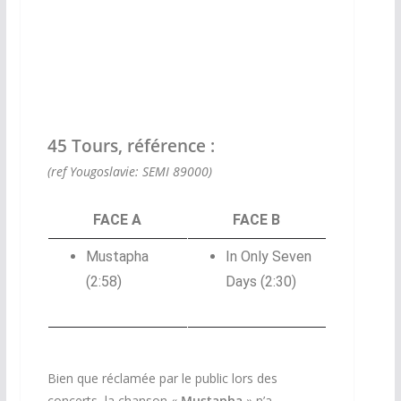
45 Tours, référence :
(ref Yougoslavie: SEMI 89000)
FACE A
FACE B
Mustapha
In Only Seven
(2:58)
Days (2:30)
Bien que réclamée par le public lors des
concerts, la chanson «
Mustapha
» n’a