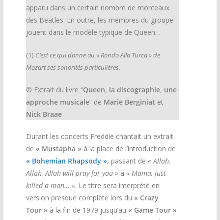
apparu dans un certain nombre de morceaux
des Beatles. En outre, les membres du groupe
jouent dans le modèle typique de Queen…
(1)
C’est ce qui donne au « Rondo Alla Turca » de
Mozart ses sonorités particulières.
© Extrait du livre “
Queen, la discographie, une
approche musicale
” de
Marie Berginiat
et
Nick Braae
Durant les concerts Freddie chantait un extrait
de
« Mustapha »
à la place de l’introduction de
« Bohemian Rhapsody »
, passant de
« Allah,
Allah, Allah will pray for you »
à
« Mama, just
killed a man… »
. Le titre sera interprété en
version presque complète lors du
« Crazy
Tour »
à la fin de 1979 jusqu’au
« Game Tour »