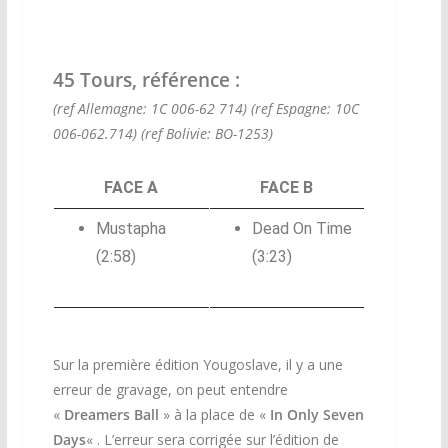
45 Tours, référence :
(ref Allemagne: 1C 006-62 714)
(ref Espagne: 10C
006-062.714)
(ref Bolivie: BO-1253)
FACE A
FACE B
Mustapha
Dead On Time
(2:58)
(3:23)
Sur la première édition Yougoslave, il y a une
erreur de gravage, on peut entendre
«
Dreamers Ball
» à la place de «
In Only Seven
Days
« . L’erreur sera corrigée sur l’édition de