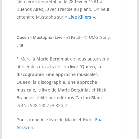
(dernière interprétation le 28 février 1981 à
Buenos Aires), avec Freddie au piano.
On peut
entendre Mustapha
sur
« Live Killers »
.
St Paul)
Queen – Mustapha (Live –
– ©
UMG, Sony,
EMI
*
Merci à
Marie Berginiat
de nous autoriser à
utiliser des extraits de son livre “
Queen, la
discographie, une approche musicale
“.
Queen, la discographie, une approche
musicale
, le livre de
Marie Berginiat
et
Nick
Braae
est édité aux
éditions Carton Blanc
–
ISBN : 978-235779-826-7
Pour acquérir le livre de Marie et Nick :
Fnac
,
Amazon
…