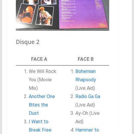
Disque 2
FACE A
FACE B
We Will Rock
Bohemian
You (Movie
Rhapsody
Mix)
(Live Aid)
Another One
Radio Ga Ga
Bites the
(Live Aid)
Dust
Ay-Oh (Live
I Want to
Aid)
Break Free
Hammer to