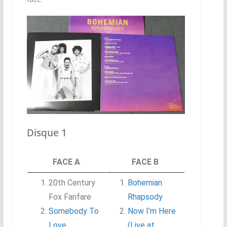
Disque 1
FACE A
FACE B
20th Century
Bohemian
Fox Fanfare
Rhapsody
Somebody To
Now I’m Here
Love
(Live at