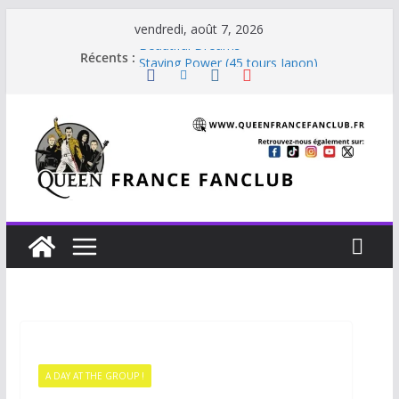
vendredi, août 7, 2026
Beautiful Dreams
Récents :
Staying Power (45 tours Japon)
The Invisible Man
The Cross : Liar
Je vis avec Freddie Mercury
A DAY AT THE GROUP !