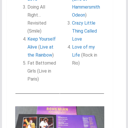
Doing All
Hammersmith
Right…
Odeon
)
Revisited
Crazy Little
(Smile)
Thing Called
Keep Yourself
Love
Alive
(
Live at
Love of my
the Rainbow
)
Life
(Rock in
Fat Battomed
Rio)
Girls (Live in
Paris)