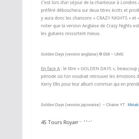
C’est lors d’un séjour de la chanteuse à Londres 
préféré débouchera sur deux titres écrits et prod
y aura donc les chansons « CRAZY NIGHTS » et «
noter que la version Anglaise de Crazy Nights est 
les guitares ressortent mieux.
Golden Days (version anglaise)
© EMI – UMG
En face A
: le titre « GOLDEN DAYS », beaucoup pl
période où l’on voudrait retrouver les émotions 
Kerry Ellis pour leur album commun qui en prendra 
Golden Days (version japonaise) – Chaine YT :
Minak
45 Tours Royame-Uni