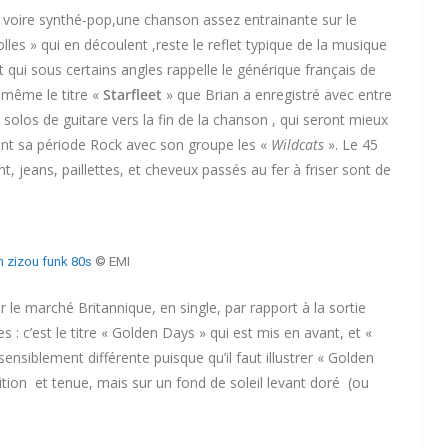
 voire synthé-pop,une chanson assez entrainante sur le
les » qui en découlent ,reste le reflet typique de la musique
 qui sous certains angles rappelle le générique français de
 même le titre «
Starfleet
» que Brian a enregistré avec entre
solos de guitare vers la fin de la chanson , qui seront mieux
nt sa période Rock avec son groupe les «
Wildcats
». Le 45
, jeans, paillettes, et cheveux passés au fer à friser sont de
n zizou funk 80s
© EMI
 le marché Britannique, en single, par rapport à la sortie
s : c’est le titre « Golden Days » qui est mis en avant, et «
ensiblement différente puisque qu’il faut illustrer « Golden
tion et tenue, mais sur un fond de soleil levant doré (ou