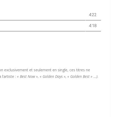
4:22
4:18
n exclusivement et seulement en single, ces titres ne
l’artiste :
« Best Now », « Golden Days », « Golden Best » …)
.