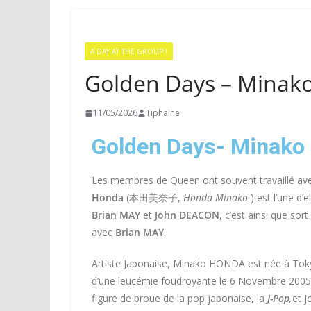
A DAY AT THE GROUP !
Golden Days – Minak
11/05/2026
Tiphaine
Golden Days- Minako
Les membres de Queen ont souvent travaillé avec
Honda
(本田美奈子,
Honda Minako
) est l’une d’
Brian MAY
et
John DEACON
, c’est ainsi que so
avec
Brian MAY
.
Artiste Japonaise, Minako HONDA est née à Toky
d’une leucémie foudroyante le 6 Novembre 2005.T
figure de proue de la pop japonaise, la
J-Pop,
et j