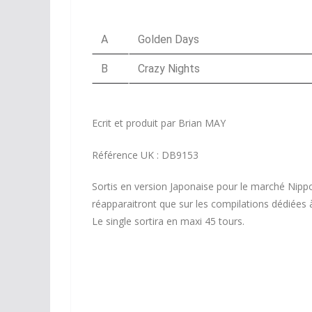
45 Tours Promo France
A
Golden Days
B
Crazy Nights
Ecrit et produit par Brian MAY
Référence UK : DB9153
Sortis en version Japonaise pour le marché Nippo
réapparaitront que sur les compilations dédiées à 
Le single sortira en maxi 45 tours.
45 Tours Promo France