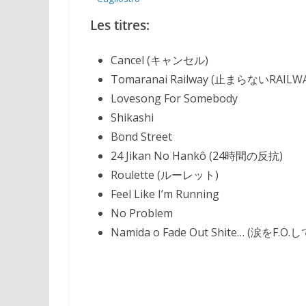
Les titres:
Cancel (
キャンセル
)
Tomaranai Railway (
止まらないRAILW
Lovesong For Somebody
Shikashi
Bond Street
24 Jikan No Hankô (
24時間の反抗
)
Roulette (
ルーレット
)
Feel Like I’m Running
No Problem
Namida o Fade Out Shite… (
涙をF.O.し