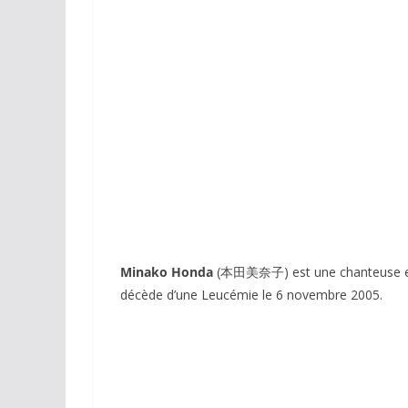
LP 33 Tours
Minako Honda
(
本田美奈子
) est une chanteuse e
décède d’une Leucémie le 6 novembre 2005.