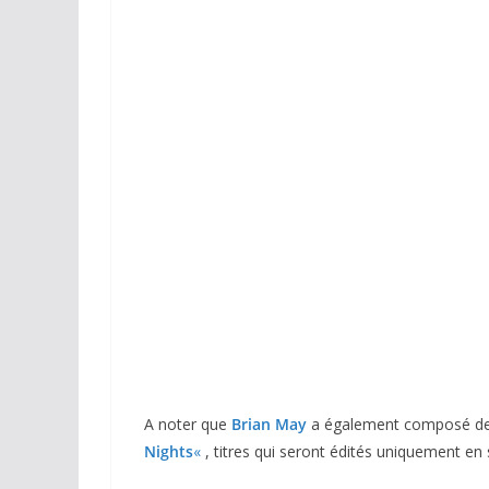
LP 33 Tours
A noter que
Brian May
a également composé deu
Nights
«
, titres qui seront édités uniquement en 