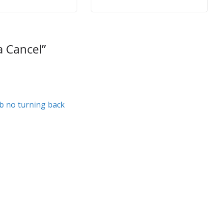
 Cancel
”
b no turning back