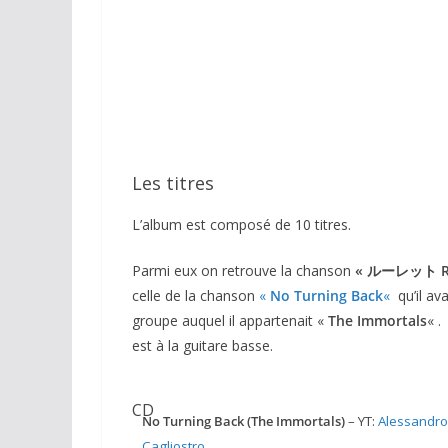
CD
Les titres
LP 33 Tours
L’album est composé de 10 titres.
Parmi eux on retrouve la chanson
«
ルーレット
celle de la chanson
«
No Turning Back
«
qu’il av
groupe auquel il appartenait «
The Immortals
« .
est à la guitare basse.
CD
No Turning Back (The Immortals)
– YT:
Alessandro
Cagliostro