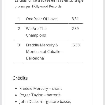
La chasnon sera éditée en 1992 en CD single
promo par Hollywood Records.
1
One Year Of Love
3:51
2
We Are The
2:59
Champions
3
Freddie Mercury &
5:38
Montserrat Caballe –
Barcelona
Crédits
Freddie Mercury – chant
Roger Taylor – batterie
John Deacon – guitare basse,