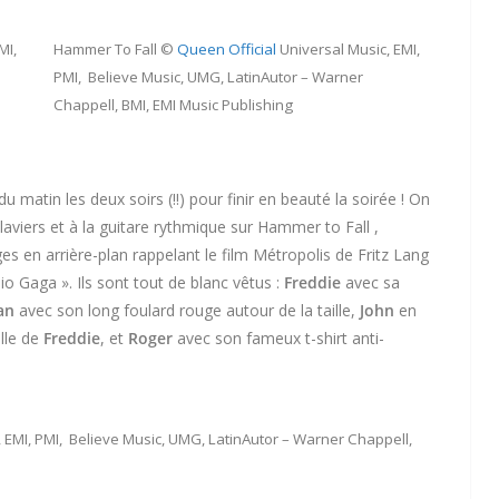
MI,
Hammer To Fall ©
Queen Official
Universal Music, EMI,
PMI, Believe Music, UMG, LatinAutor – Warner
Chappell, BMI, EMI Music Publishing
 matin les deux soirs (!!) pour finir en beauté la soirée ! On
laviers et à la guitare rythmique sur Hammer to Fall ,
s en arrière-plan rappelant le film Métropolis de Fritz Lang
o Gaga ». Ils sont tout de blanc vêtus :
Freddie
avec sa
an
avec son long foulard rouge autour de la taille,
John
en
lle de
Freddie
, et
Roger
avec son fameux t-shirt anti-
 EMI, PMI, Believe Music, UMG, LatinAutor – Warner Chappell,