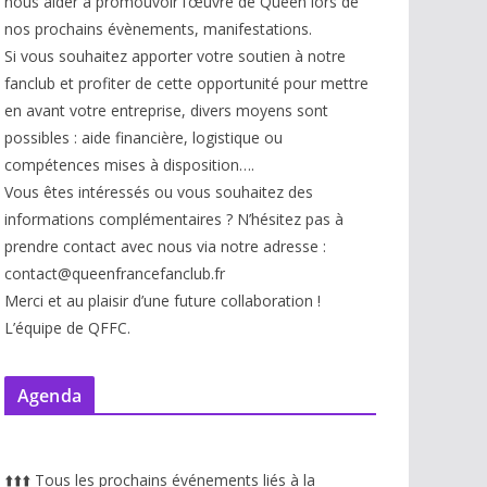
nous aider à promouvoir l’œuvre de Queen lors de
nos prochains évènements, manifestations.
Si vous souhaitez apporter votre soutien à notre
fanclub et profiter de cette opportunité pour mettre
en avant votre entreprise, divers moyens sont
possibles : aide financière, logistique ou
compétences mises à disp
osition….
Vous êtes intéressés ou vous souhaitez des
informations complémentaires ? N’hésitez pas à
prendre contact avec nous via notre adresse :
contact@queenfrancefanclub.fr
Merci et au plaisir d’une future collaboration !
L’équipe de QFFC.
Agenda
⬆️
⬆️
⬆️
Tous les prochains événements liés à la