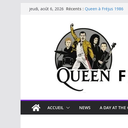
Récents :
Queen à Fréjus 1986
jeudi, août 6, 2026
The Cross : Liar
Je vis avec Freddie Mer
Beautiful Dreams
Staying Power (45 tour
ACCUEIL
NEWS
A DAY AT THE