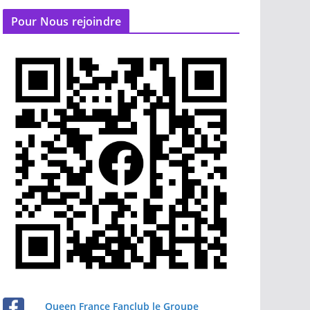
Pour Nous rejoindre
Queen France Fanclub le Groupe