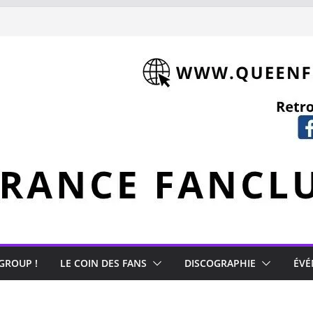
cury
s Japon)
 GROUP !
LE COIN DES FANS
DISCOGRAPHIE
ÉVÉ