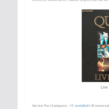
Live
We Are The Champions – YT:
ovolollo91
© Universal