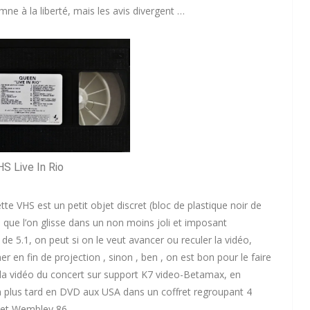
e à la liberté, mais les avis divergent …
S Live In Rio
te VHS est un petit objet discret (bloc de plastique noir de
ue l’on glisse dans un non moins joli et imposant
e 5.1, on peut si on le veut avancer ou reculer la vidéo,
r en fin de projection , sinon , ben , on est bon pour le faire
 la vidéo du concert sur support K7 video-Betamax, en
en plus tard en DVD aux USA dans un coffret regroupant 4
 et Wembley 86.