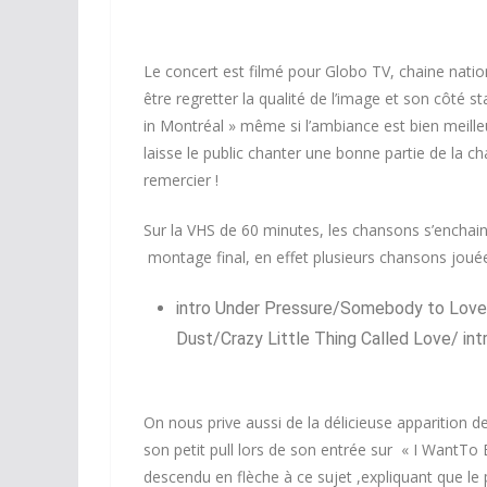
Le concert est filmé pour Globo TV, chaine nation
être regretter la qualité de l’image et son côté 
in Montréal » même si l’ambiance est bien meill
laisse le public chanter une bonne partie de la ch
remercier !
Sur la VHS de 60 minutes, les chansons s’enchai
montage final, en effet plusieurs chansons jouée
intro Under Pressure/Somebody to Love
Dust/Crazy Little Thing Called Love/ int
On nous prive aussi de la délicieuse apparition d
son petit pull lors de son entrée sur « I WantTo B
descendu en flèche à ce sujet ,expliquant que le pu