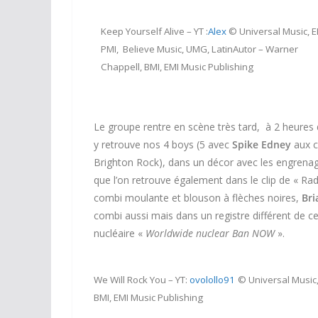
Keep Yourself Alive – YT :
Alex
© Universal Music, E
PMI, Believe Music, UMG, LatinAutor – Warner
Chappell, BMI, EMI Music Publishing
Le groupe rentre en scène très tard, à 2 heures du
y retrouve nos 4 boys (5 avec
Spike Edney
aux c
Brighton Rock), dans un décor avec les engrenage
que l’on retrouve également dans le clip de « Radi
combi moulante et blouson à flèches noires,
Bri
combi aussi mais dans un registre différent de ce
nucléaire «
Worldwide nuclear Ban NOW
».
We Will Rock You – YT:
ovolollo91
© Universal Music,
BMI, EMI Music Publishing