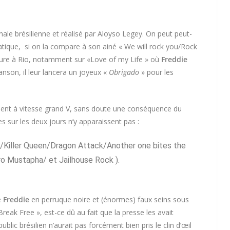
ale brésilienne et réalisé par Aloyso Legey. On peut peut-
statique, si on la compare à son ainé « We will rock you/Rock
eure à Rio, notamment sur «Love of my Life » où
Freddie
anson, il leur lancera un joyeux «
Obrigado
» pour les
nent à vitesse grand V, sans doute une conséquence du
s sur les deux jours n’y apparaissent pas :
/Killer Queen/Dragon Attack/Another one bites the
ro Mustapha/ et Jailhouse Rock ).
e
Freddie
en perruque noire et (énormes) faux seins sous
reak Free », est-ce dû au fait que la presse les avait
blic brésilien n’aurait pas forcément bien pris le clin d’œil