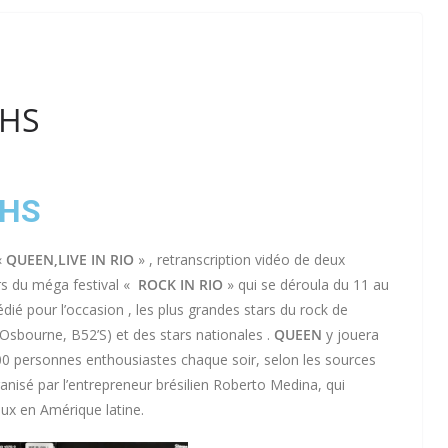
VHS
VHS
«
QUEEN,LIVE IN RIO
» , retranscription vidéo de deux
ors du méga festival «
ROCK IN RIO
» qui se déroula du 11 au
dié pour l’occasion , les plus grandes stars du rock de
Osbourne, B52’S) et des stars nationales .
QUEEN
y jouera
00 personnes enthousiastes chaque soir, selon les sources
anisé par l’entrepreneur brésilien Roberto Medina, qui
aux en Amérique latine.