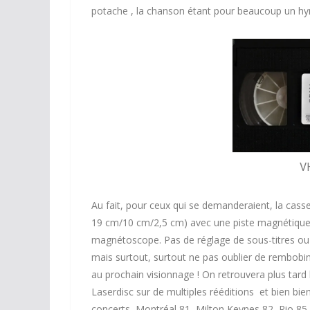
potache , la chanson étant pour beaucoup un hymn
VH
Au fait, pour ceux qui se demanderaient, la casset
19 cm/10 cm/2,5 cm) avec une piste magnétique q
magnétoscope. Pas de réglage de sous-titres ou d
mais surtout, surtout ne pas oublier de rembobine
au prochain visionnage ! On retrouvera plus tard
Laserdisc sur de multiples rééditions et bien bi
concerts, Montréal 81
,
Milton Keynes 82,
Rio 85