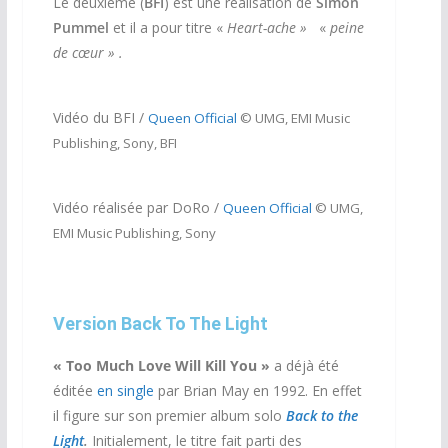
Le deuxième (
BFI
) est une réalisation de
Simon
Pummel
et il a pour titre «
Heart-ache »
«
peine
de cœur » .
Vidéo du BFI /
Queen Official
© UMG, EMI Music
Publishing, Sony, BFI
Vidéo réalisée par DoRo /
Queen Official
© UMG,
EMI Music Publishing, Sony
Version Back To The Light
« Too Much Love Will Kill You »
a déjà été
éditée
en single
par Brian May en 1992. En effet
il figure sur son premier album solo
Back to the
Light
.
Initialement, le titre fait parti des