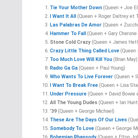
Tie Your Mother Down
(Queen + Joe Ell
I Want It All
(Queen + Roger Daltrey et 
Las Palabras De Amor
(Queen + Zucch
Hammer To Fall
(Queen + Gary Cherone 
Stone Cold Crazy
(Queen + James Hetfi
Crazy Little Thing Called Love
(Queen 
Too Much Love Will Kill You
(Brian May)
Radio Ga Ga
(Queen + Paul Young)
Who Wants To Live Forever
(Queen + S
I Want To Break Free
(Queen + Lisa Sta
Under Pressure
(Queen + David Bowie e
All The Young Dudes
(Queen + Ian Hunt
’39
(Queen + George Michael)
These Are The Days Of Our Lives
(Que
Somebody To Love
(Queen + George Mi
Bohemian Rhapsody
(Queen + Elton Joh