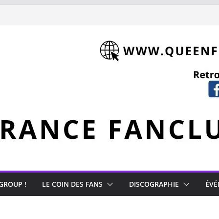
hment (1981)
Mercury
 GROUP !
LE COIN DES FANS
DISCOGRAPHIE
ÉVÉ