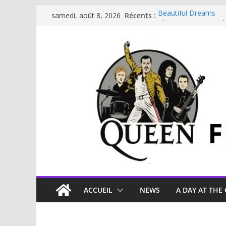
Récents :
Beautiful Dreams
samedi, août 8, 2026
Glouttons For Punis
The Invisible Man
The Cross : Liar
Je vis avec Freddie 
ACCUEIL
NEWS
A DAY AT THE