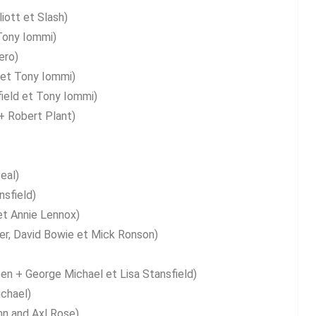
iott et Slash)
Tony Iommi)
ero)
et Tony Iommi)
eld et Tony Iommi)
+ Robert Plant)
eal)
nsfield)
t Annie Lennox)
er, David Bowie et Mick Ronson)
en + George Michael et Lisa Stansfield)
chael)
n and Axl Rose)