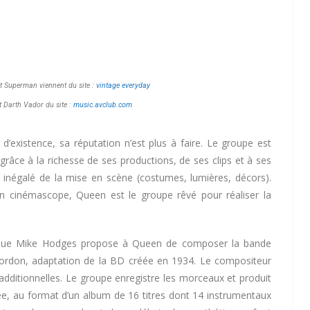
t Superman viennent du site :
vintage everyday
t Darth Vador du site :
music.avclub.com
’existence, sa réputation n’est plus à faire. Le groupe est
grâce à la richesse de ses productions, de ses clips et à ses
négalé de la mise en scène (costumes, lumières, décors).
 cinémascope, Queen est le groupe rêvé pour réaliser la
annique Mike Hodges propose à Queen de composer la bande
h Gordon, adaptation de la BD créée en 1934. Le compositeur
additionnelles. Le groupe enregistre les morceaux et produit
e, au format d’un album de 16 titres dont 14 instrumentaux