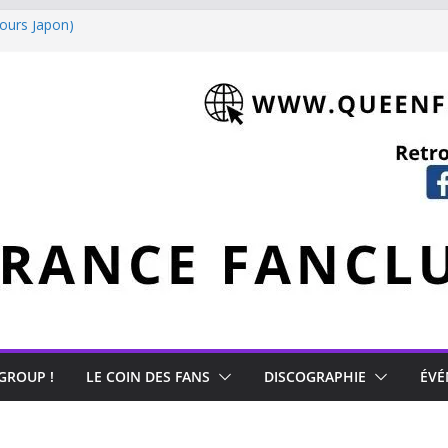
tours Japon)
 Mercury
 GROUP !
LE COIN DES FANS
DISCOGRAPHIE
ÉVÉ