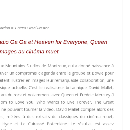
 Gordon © Cream / Neal Preston
Radio Ga Ga et Heaven for Everyone, Queen
images au cinéma muet.
ux Mountains Studios de Montreux, qui a donné naissance à
 trouver un compromis d’agenda entre le groupe et Bowie pour
haitent illustrer en images leur remarquable collaboration, une
ue actuelle. C’est le réalisateur britannique David Mallet,
stars du rock et notamment avec Queen et Freddie Mercury (I
Born to Love You, Who Wants to Live Forever, The Great
es ne pouvant tourner la vidéo, David Mallet compile alors des
les, mêlées à des extraits de classiques du cinéma muet,
 Hyde et Le Cuirassé Potemkine. Le résultat est assez