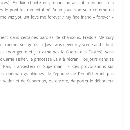
aces), Freddie chante en prenant un accent allemand, à la
rès le pont instrumental où Brian joue son solo comme un
 me wiz you unt love me forever / My fine friend – forever –
ment dans certaines paroles de chansons. Freddie Mercury
 à exprimer ses goûts : « Jaws was never my scene and I don’t
pas mon genre et je n’aime pas la Guerre des Etoiles), sans
vec Carrie Fisher, la princesse Leïa à l’écran. Toujours dans sa
eter Pan, Frankestein or Superman… ». Ces provocations sur
res cinématographiques de l’époque ne l’empêcheront pas
rth Vador et de Superman, ou encore, de porter le débardeur