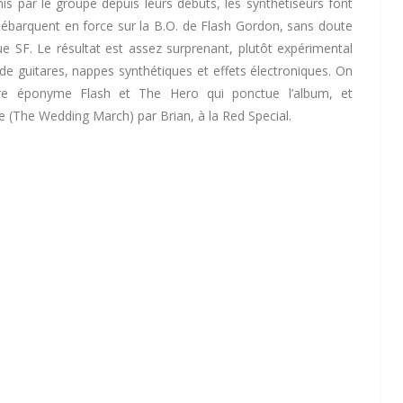
nis par le groupe depuis leurs débuts, les synthétiseurs font
débarquent en force sur la B.O. de Flash Gordon, sans doute
ue SF. Le résultat est assez surprenant, plutôt expérimental
 de guitares, nappes synthétiques et effets électroniques. On
tre éponyme Flash et The Hero qui ponctue l’album, et
le (The Wedding March) par Brian, à la Red Special.