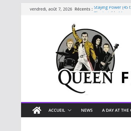
Récents :
Staying Power (45 
vendredi, août 7, 2026
The Invisible Man
The Cross : Liar
Je vis avec Freddie
Beautiful Dreams
ACCUEIL
NEWS
A DAY AT THE