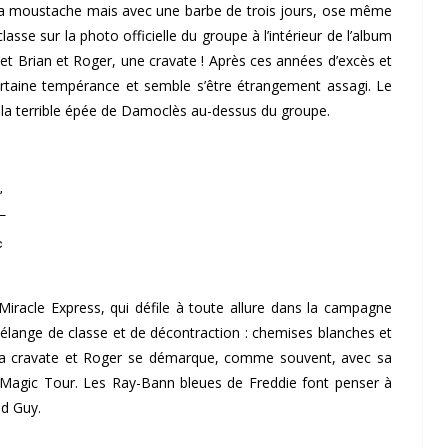
s sa moustache mais avec une barbe de trois jours, ose même
asse sur la photo officielle du groupe à l’intérieur de l’album
et Brian et Roger, une cravate ! Après ces années d’excès et
ertaine tempérance et semble s’être étrangement assagi. Le
et la terrible épée de Damoclès au-dessus du groupe.
,
 –
c
iracle Express, qui défile à toute allure dans la campagne
élange de classe et de décontraction : chemises blanches et
de sa cravate et Roger se démarque, comme souvent, avec sa
e Magic Tour. Les Ray-Bann bleues de Freddie font penser à
ad Guy.