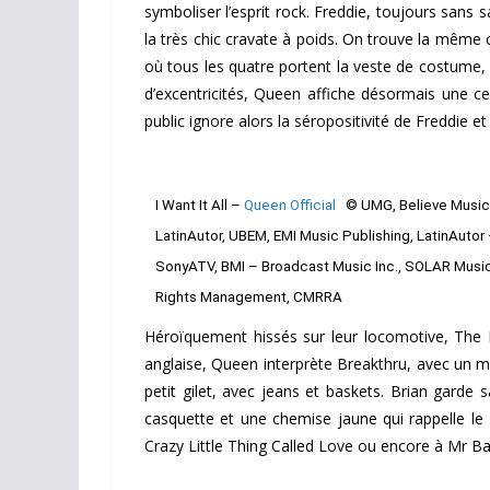
symboliser l’esprit rock. Freddie, toujours san
la très chic cravate à poids. On trouve la même cl
où tous les quatre portent la veste de costume, 
d’excentricités, Queen affiche désormais une c
public ignore alors la séropositivité de Freddie 
I Want It All –
Queen Official
© UMG, Believe Music
LatinAutor, UBEM, EMI Music Publishing, LatinAutor
SonyATV, BMI – Broadcast Music Inc., SOLAR Musi
Rights Management, CMRRA
Héroïquement hissés sur leur locomotive, The M
anglaise, Queen interprète Breakthru, avec un m
petit gilet, avec jeans et baskets. Brian gar
casquette et une chemise jaune qui rappelle l
Crazy Little Thing Called Love ou encore à Mr B