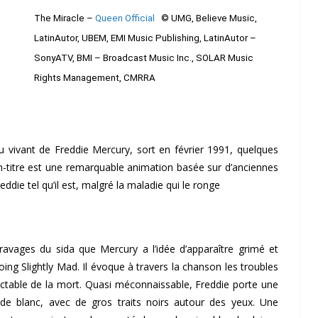
The Miracle –
Queen Official
© UMG, Believe Music,
LatinAutor, UBEM, EMI Music Publishing, LatinAutor –
SonyATV, BMI – Broadcast Music Inc., SOLAR Music
Rights Management, CMRRA
 vivant de Freddie Mercury, sort en février 1991, quelques
son-titre est une remarquable animation basée sur d’anciennes
die tel qu’il est, malgré la maladie qui le ronge
ravages du sida que Mercury a l’idée d’apparaître grimé et
ing Slightly Mad. Il évoque à travers la chanson les troubles
uctable de la mort. Quasi méconnaissable, Freddie porte une
 de blanc, avec de gros traits noirs autour des yeux. Une