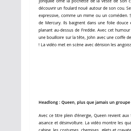
jonquille orne la pochette de la veste de son
découvrir un foulard noué autour de son cou. Ses
expressive, comme un mime ou un comédien. Son
de Mercury. Ils baignent dans une folie douce 
planant au-dessus de Freddie. Avec cet humour 
une bouilloire sur la tête, John avec une coiffe 
! La vidéo met en scène avec dérision les angoiss
Headlong : Queen, plus que jamais un groupe 
Avec ce titre plein d’énergie, Queen revient aux
aisance et désinvolture. La vidéo montre les qu
cabine, les costumes, chemises, gilets et cravate