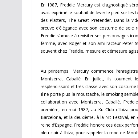
En 1987, Freddie Mercury est diagnostiqué sér
avait exprimé le souhait de lever le pied sur les
des Platters, The Great Pretender. Dans la vi
preuve d’élégance avec son costume de soie ro
Freddie s’amuse à revisiter ses personnages iconi
femme, avec Roger et son ami l’acteur Peter St
souvent chez Freddie, mesure et démesure agiss
Au printemps, Mercury commence l’enregistre
Montserrat Caballé. En juillet, ils tournen
resplendissant et très classe avec son costume
Il ne porte plus la moustache, le smoking semb
collaboration avec Montserrat Caballé, Freddie
première, en mai 1987, au Ku Club d’Ibiza pour
Barcelona, et la deuxième, à la Nit Festival, en 
reine d’Espagne. Freddie honore ces deux perfor
bleu clair à Ibiza, pour rappeler la robe de Mon