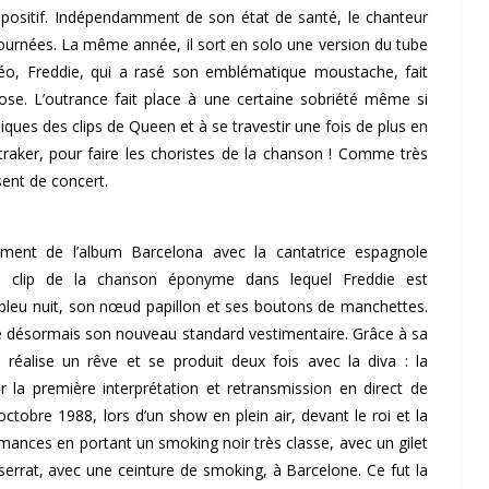
opositif. Indépendamment de son état de santé, le chanteur
 tournées. La même année, il sort en solo une version du tube
déo, Freddie, qui a rasé son emblématique moustache, fait
se. L’outrance fait place à une certaine sobriété même si
ques des clips de Queen et à se travestir une fois de plus en
raker, pour faire les choristes de la chanson ! Comme très
ent de concert.
ment de l’album Barcelona avec la cantatrice espagnole
t le clip de la chanson éponyme dans lequel Freddie est
 bleu nuit, son nœud papillon et ses boutons de manchettes.
le désormais son nouveau standard vestimentaire. Grâce à sa
 réalise un rêve et se produit deux fois avec la diva : la
 la première interprétation et retransmission en direct de
octobre 1988, lors d’un show en plein air, devant le roi et la
mances en portant un smoking noir très classe, avec un gilet
tserrat, avec une ceinture de smoking, à Barcelone. Ce fut la