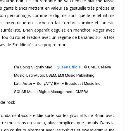
 costume noir. Le col remonté de sa chemise blanche laisse
 gants blancs mettent en valeur sa gestuelle très précise et
 personnage, comme le clip, ne sont que le reflet intime
et excentrique qui cache en fait l’ombre sombre et funeste
surréaliste, Brian apparaît déguisé en manchot, Roger avec
de fou du roi et Freddie avec un régime de bananes sur la tête
es de Freddie liés à sa propre mort.
I’m Going Slightly Mad –
Queen Official
© UMG, Believe
Music, LatinAutor, UBEM, EMI Music Publishing,
LatinAutor – SonyATV, BMI – Broadcast Music Inc.,
SOLAR Music Rights Management, CMRRA
de rock !
 fondamentaux. Freddie surfe sur les gros riffs de Brian avec
atre musiciens en studio, plus complices que jamais. Dans la
s en couleurs alternent avec les t-shirts et sweat-shirt jaune