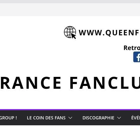
hment (1981)
Mercury
 GROUP !
LE COIN DES FANS
DISCOGRAPHIE
ÉVÉ