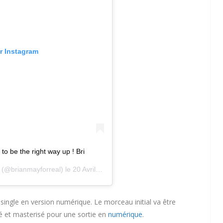
ur Instagram
 to be the right way up ! Bri
(@brianmayforreal) le
20 Avril 2020 à 1 :16 PDT
 single en version numérique. Le morceau initial va être
xé et masterisé pour une sortie en
numérique
.