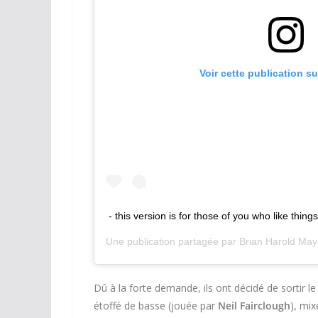
Voir cette publication s
- this version is for those of you who like things
Une publication partagée par
Brian Harold May
Dû à la forte demande, ils ont décidé de sortir le
étoffé de basse (jouée par
Neil Fairclough
), mi