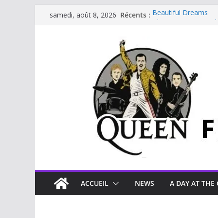
Récents :
Beautiful Dreams
samedi, août 8, 2026
Glouttons For Punis
The Invisible Man
The Cross : Liar
Je vis avec Freddie 
ACCUEIL
NEWS
A DAY AT THE