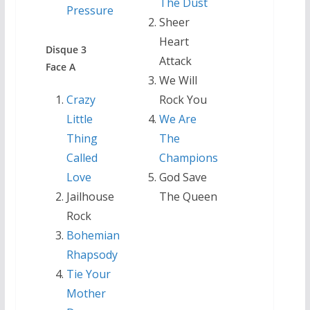
The Dust
Pressure
Sheer
Heart
Disque 3
Attack
Face A
We Will
Crazy
Rock You
Little
We Are
Thing
The
Called
Champions
Love
God Save
Jailhouse
The Queen
Rock
Bohemian
Rhapsody
Tie Your
Mother