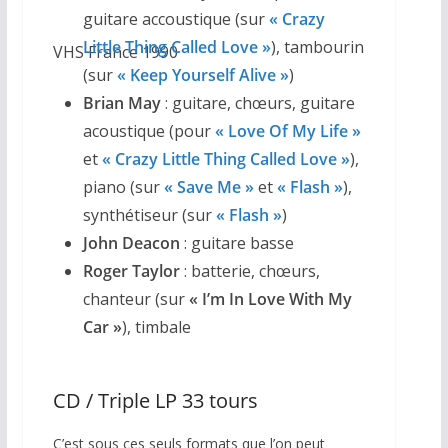
guitare accoustique (sur
« Crazy
Little Thing Called Love »
), tambourin
VHS France 1990
(sur
« Keep Yourself Alive »
)
Brian May
: guitare, chœurs, guitare
acoustique (pour
« Love Of My Life »
et
« Crazy Little Thing Called Love »
),
piano (sur
« Save Me »
et
«
Flash »
),
synthétiseur (sur
« Flash »
)
John Deacon
: guitare basse
Roger Taylor
: batterie, chœurs,
chanteur (sur
«
I’m In Love With My
Car »
), timbale
CD / Triple LP 33 tours
C’est sous ces seuls formats que l’on peut