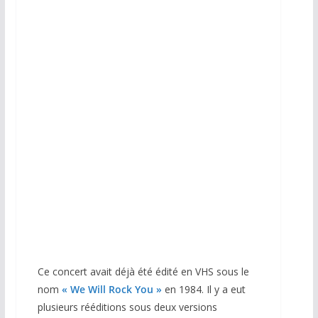
Ce concert avait déjà été édité en VHS sous le
nom
«
We Will Rock You »
en 1984. Il y a eut
plusieurs rééditions sous deux versions