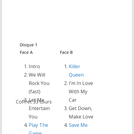
Triple Vinyle
Disque 1
Face A
Face B
Intro
Killer
We Will
Queen
Rock You
I’m In Love
(fast)
With My
Let Me
Car
Coffret 33 tours
Entertain
Get Down,
You
Make Love
Play The
Save Me
Game