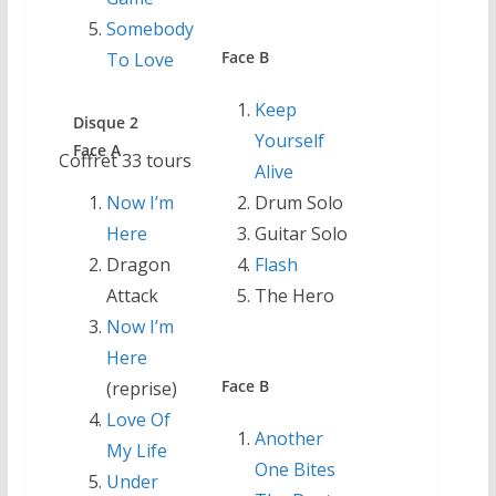
Somebody
Face B
To Love
Keep
Disque 2
Yourself
Face A
Coffret 33 tours
Alive
Now I’m
Drum Solo
Here
Guitar Solo
Dragon
Flash
Attack
The Hero
Now I’m
Here
Face B
(reprise)
Love Of
Another
My Life
One Bites
Under