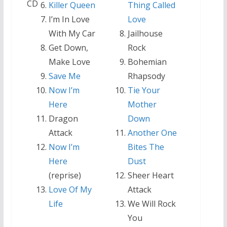
CD
Killer Queen
Thing Called
I’m In Love
Love
With My Car
Jailhouse
Get Down,
Rock
Make Love
Bohemian
Save Me
Rhapsody
Now I’m
Tie Your
Here
Mother
Dragon
Down
Attack
Another One
Now I’m
Bites The
Here
Dust
(reprise)
Sheer Heart
Love Of My
Attack
Life
We Will Rock
You