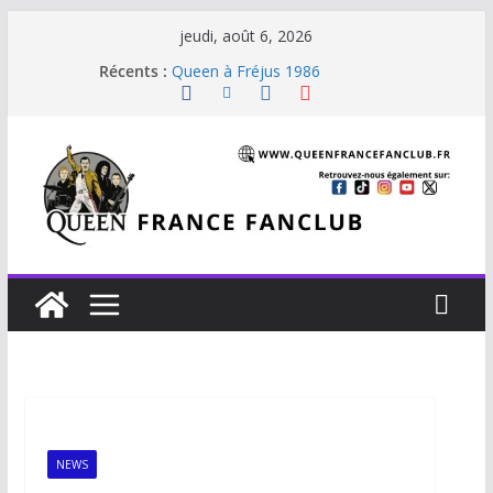
jeudi, août 6, 2026
Récents :
Queen à Fréjus 1986
The Cross : Liar
Je vis avec Freddie Mercury
Beautiful Dreams
Staying Power (45 tours Japon)
NEWS