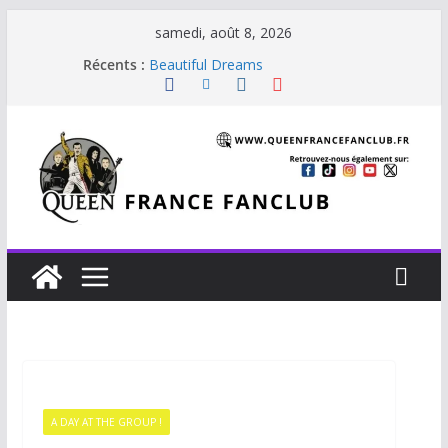
samedi, août 8, 2026
Récents :
Beautiful Dreams
Glouttons For Punishment (1981)
The Invisible Man
The Cross : Liar
Je vis avec Freddie Mercury
A DAY AT THE GROUP !