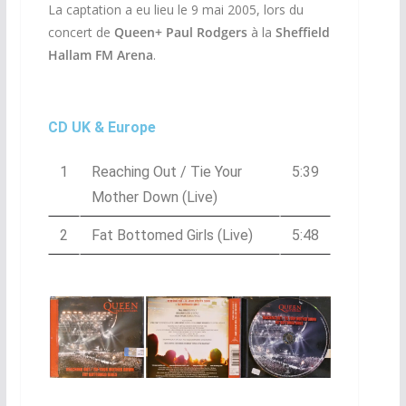
La captation a eu lieu le 9 mai 2005, lors du
concert de
Queen+ Paul Rodgers
à la
Sheffield
Hallam FM Arena
.
CD UK & Europe
1
Reaching Out / Tie Your
5:39
Mother Down (Live)
2
Fat Bottomed Girls (Live)
5:48