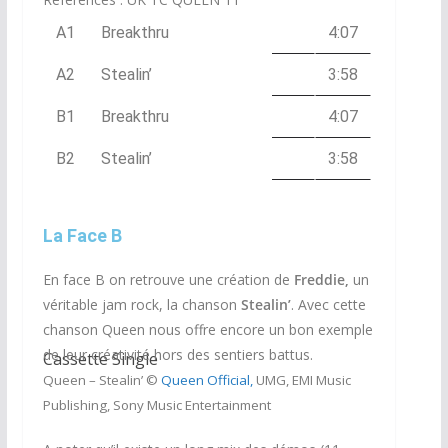
A1
Breakthru
4:07
A2
Stealin’
3:58
B1
Breakthru
4:07
B2
Stealin’
3:58
La Face B
En face B on retrouve une création de
Freddie,
un
véritable jam rock, la chanson
Stealin’
. Avec cette
chanson Queen nous offre encore un bon exemple
de leur créativité hors des sentiers battus.
Cassette Single
Queen – Stealin’ ©
Queen Official,
UMG, EMI Music
Publishing, Sony Music Entertainment