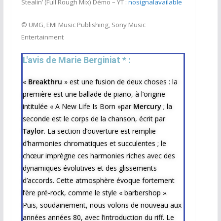
Stealin’ (Full Rough Mix) Démo – YT :
nosignalavailable
© UMG, EMI Music Publishing, Sony Music
Entertainment
L'avis de Marie Berginiat * :​
«
Breakthru
» est une fusion de deux choses : la
première est une ballade de piano, à l’origine
intitulée « A New Life Is Born »par
Mercury
; la
seconde est le corps de la chanson, écrit par
Taylor
. La section d’ouverture est remplie
d’harmonies chromatiques et succulentes ; le
chœur imprègne ces harmonies riches avec des
dynamiques évolutives et des glissements
d’accords. Cette atmosphère évoque fortement
l’ère pré-rock, comme le style « barbershop ».
Puis, soudainement, nous volons de nouveau aux
années années 80, avec l’introduction du riff. Le