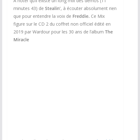
A noter qu’il existe un long mix des démos (11
minutes 43) de
Stealin’
, à écouter absolument rien
que pour entendre la voix de
Freddie.
Ce Mix
figure sur le CD 2 du coffret non officiel édité en
2019 par Wardour pour les 30 ans de l’album
The
Miracle