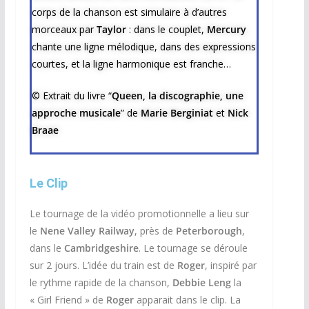
corps de la chanson est simulaire à d’autres
morceaux par
Taylor
: dans le couplet,
Mercury
chante une ligne mélodique, dans des expressions
courtes, et la ligne harmonique est franche…
© Extrait du livre “
Queen, la discographie, une
approche musicale
” de
Marie Berginiat
et
Nick
Braae
Le Clip
Le tournage de la vidéo promotionnelle a lieu sur
le
Nene Valley Railway
, près de
Peterborough
,
dans le
Cambridgeshire
. Le tournage se déroule
sur 2 jours. L’idée du train est de
Roger
, i
nspiré par
le rythme rapide de la chanson,
Debbie Leng
la
« Girl Friend » de
Roger
apparait dans le clip. La