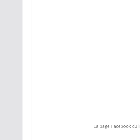
The Crazy Tour 1979 – Book
The Crazy Tour 1979 – Book
La page Facebook du li