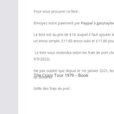
Pour vous procurer ce livre :
Envoyez votre paiement par
Paypal
à
garytayl
Le livre est au prix de £16 auquel il faut ajouter
un envoi simple, £11.60 envoi suivi et £11.80 p
Le livre vous reviendra selon les frais de port ch
9/5/2022).
Ne pas oublier que depuis le 1er janvier 2021, l
The Crazy Tour 1979 – Book
de douane.
Grille des frais de port :