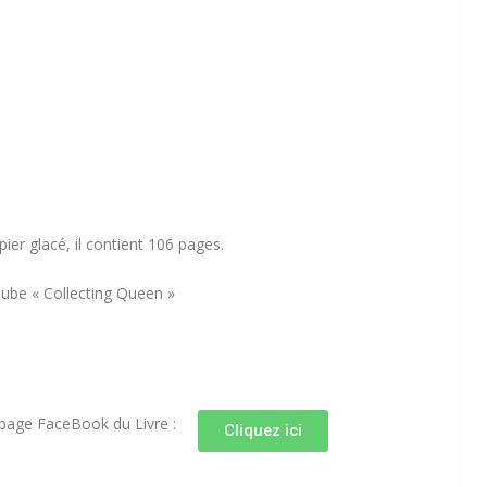
pier glacé, il contient 106 pages.
Tube « Collecting Queen »
 page FaceBook du Livre :
Cliquez ici