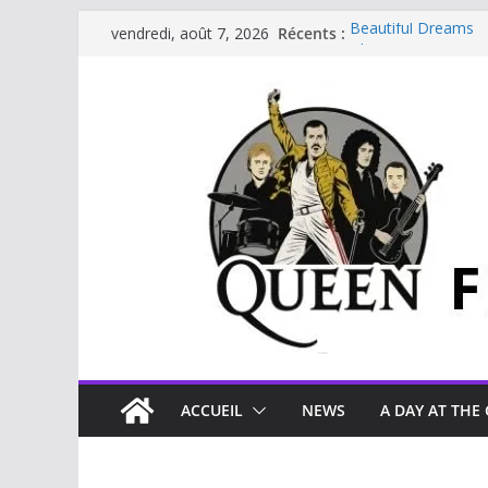
Récents :
Beautiful Dreams
vendredi, août 7, 2026
Glouttons For Puni
The Invisible Man
The Cross : Liar
Je vis avec Freddie
ACCUEIL
NEWS
A DAY AT THE