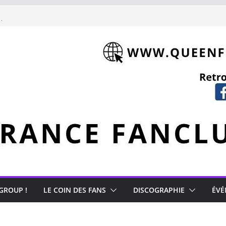
shment (1981)
 Mercury
 GROUP !
LE COIN DES FANS
DISCOGRAPHIE
ÉVÉ