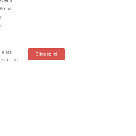
 Arena
 Arena
r
r
e a été
Cliquez ici
c’est ici :