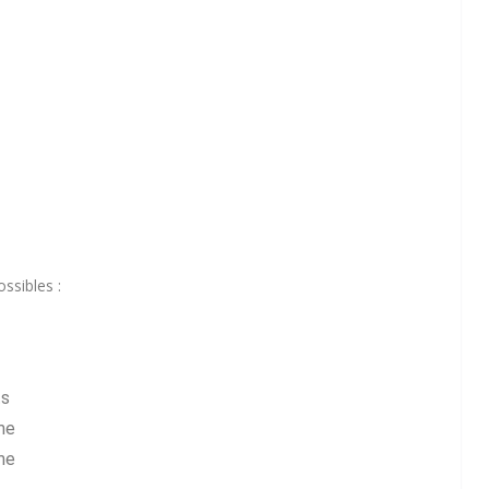
ssibles :
ts
me
me