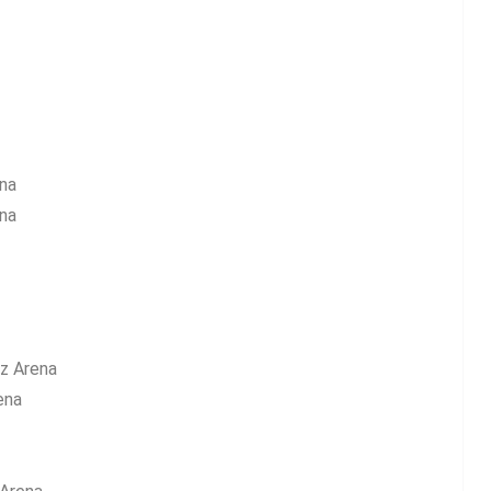
na
na
nz Arena
ena