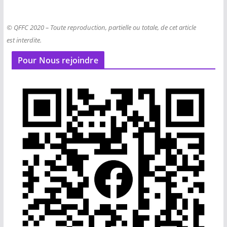
© QFFC 2020 – Toute reproduction, partielle ou totale, de cet article
est interdite.
Pour Nous rejoindre