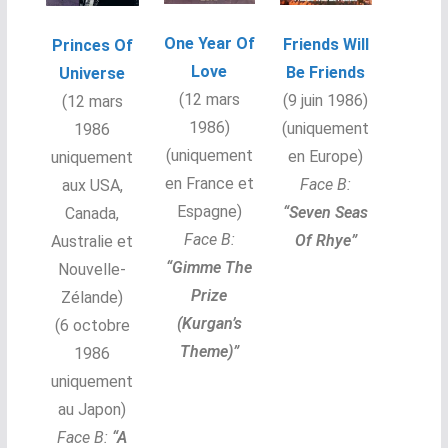
One Year Of
Friends Will
Princes Of
Love
Be Friends
Universe
(12 mars
(
9 juin 1986)
(12 mars
1986)
(uniquement
1986
(uniquement
en Europe
)
uniquement
en France et
Face B:
aux USA,
Espagne
)
“Seven Seas
Canada,
Face B:
Of Rhye”
Australie et
“Gimme The
Nouvelle-
Prize
Zélande
)
(Kurgan’s
(6 octobre
Theme)
”
1986
uniquement
au Japon)
Face B:
“A