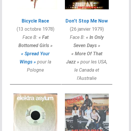
Bicycle Race
Don’t Stop Me Now
(13 octobre 1978)
(26 janvier 1979)
Face B:
«
Fat
Face B:
«
In Only
Bottomed Girls »
Seven Days »
« Spread Your
« More Of That
Wings »
pour la
Jazz »
pour les USA,
Pologne
le Canada et
l’Australie