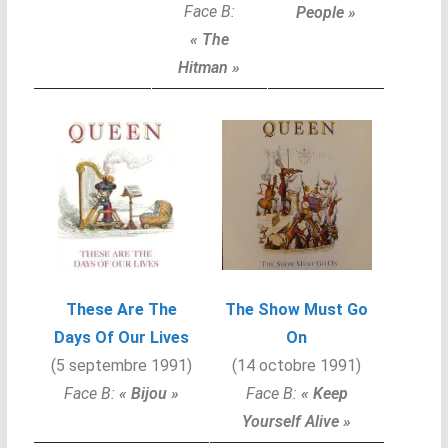
Face B:
People »
« The
Hitman »
These Are The
The Show Must Go
Days Of Our Lives
On
(5 septembre 1991)
(14 octobre 1991)
Face B:
« Bijou »
Face B:
« Keep
Yourself Alive »