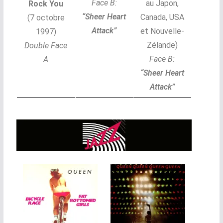
Face B:
au Japon,
Rock You
“
Sheer Heart
Canada, USA
(7 octobre
Attack”
et Nouvelle-
1997)
Zélande)
Double Face
Face B:
A
“
Sheer Heart
Attack”