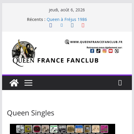
jeudi, août 6, 2026
Récents :
Staying Power (45 tours Japon)
Queen à Fréjus 1986
The Cross : Liar
Je vis avec Freddie Mercury
Beautiful Dreams
Queen Singles