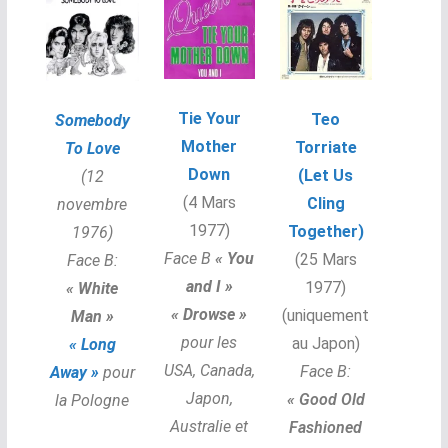
Tie Your
Teo
Somebody
Mother
Torriate
To Love
Down
(Let Us
(12
(4 Mars
Cling
novembre
1977)
Together)
1976)
Face B
«
You
(25 Mars
Face B:
and I »
1977)
«
White
« Drowse »
(uniquement
Man »
pour les
au Japon)
« Long
USA, Canada,
Face B:
Away »
pour
Japon,
«
Good Old
la Pologne
Australie et
Fashioned