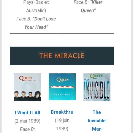
Pays-Bas et
Face B:
“Killer
Australie
)
Queen”
Face B:
“Don’t Lose
Your Head”
Breakthru
The
I Want It All
(19 juin
Invisible
(2 mai 1989)
1989)
Man
Face B: