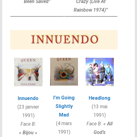
Been Saved”
Crazy (Live At
Rainbow 1974)”
I’m Going
Headlong
Innuendo
Slightly
(13 mai
(23 janvier
Mad
1991)
1991)
(4 mars
Face B:
« All
Face B:
1991)
God’s
« Bijou »