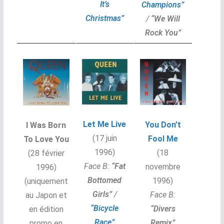
It’s
Champions”
Christmas”
/
“We Will
Rock You”
Let Me Live
You Don’t
I Was Born
(17 juin
Fool Me
To Love You
1996)
(18
(28 février
Face B:
“Fat
novembre
1996)
Bottomed
1996)
(uniquement
Girls”
/
Face B:
au Japon et
“Bicycle
“Divers
en édition
Race”
Remix”
promo en