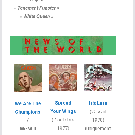
« Tenement Funster »
« White Queen »
Spread
It’s Late
We Are The
Your Wings
(25 avril
Champions
(7 octobre
1978)
/
1977)
(uniquement
We Will