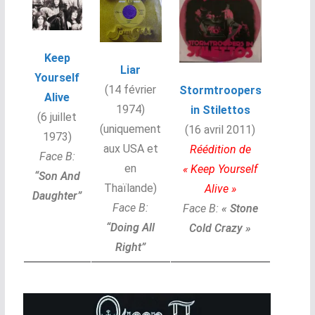
Keep
Liar
Yourself
(14 février
Stormtroopers
Alive
1974)
in Stilettos
(6 juillet
(uniquement
(16 avril 2011)
1973)
aux USA et
Réédition de
Face B:
en
« Keep Yourself
“
Son And
Thaïlande)
Alive »
Daughter”
Face B:
Face B:
« Stone
“Doing All
Cold Crazy »
Right”