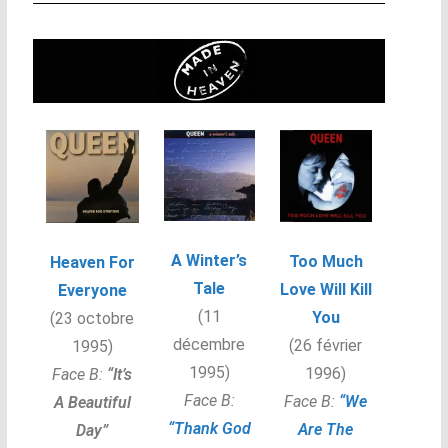
A Winter’s
Too Much
Heaven For
Tale
Love Will Kill
Everyone
(11
You
(23 octobre
décembre
(26 février
1995)
1995)
1996)
Face B:
“It’s
Face B:
Face B:
“We
A Beautiful
“Thank God
Are The
Day”