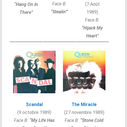
Face B:
(7 Août
“
Hang On In
“Stealin’”
1989)
There”
Face B:
“
Hijack My
Heart”
Scandal
The Miracle
(9 octobre 1989)
(27 novembre 1989)
Face B:
“
My Life Has
Face B:
“
Stone Cold