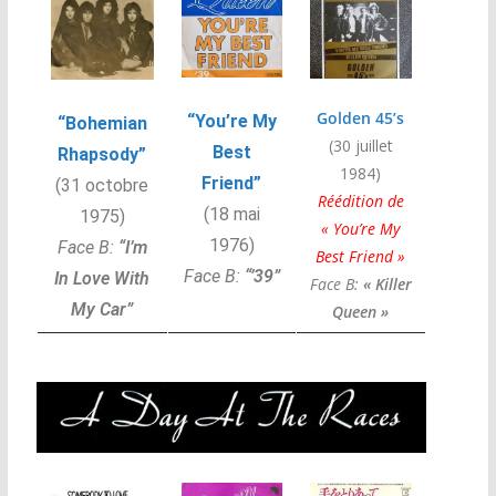
Golden 45’s
“You’re My
“Bohemian
(30 juillet
Best
Rhapsody”
1984)
Friend”
(31 octobre
Réédition de
(18 mai
1975)
« You’re My
1976)
Face B:
“I’m
Best Friend »
Face B:
“’39”
In Love With
Face B:
« Killer
My Car”
Queen »