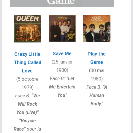
Save Me
Play the
Crazy Little
(25 janvier
Game
Thing Called
1980)
(30 mai
Love
Face B:
“
Let
1980)
(5 octobre
Me Entertain
Face B:
“
A
1979)
You”
Human
Face B:
“
We
Body”
Will Rock
You (Live)”
“Bicycle
Race”
pour la