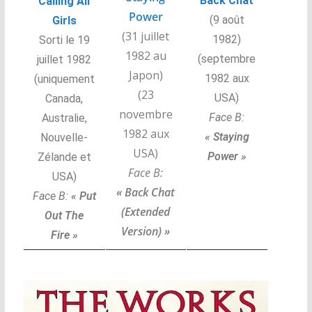
Back Chat
Calling All
Power
(9 août
Girls
(31 juillet
1982)
Sorti le 19
1982 au
(septembre
juillet 1982
Japon)
1982 aux
(uniquement
(23
USA)
Canada,
novembre
Face B:
Australie,
1982 aux
«
Staying
Nouvelle-
USA)
Power »
Zélande et
Face B:
USA)
« Back Chat
Face B:
« Put
(Extended
Out The
Version) »
Fire »