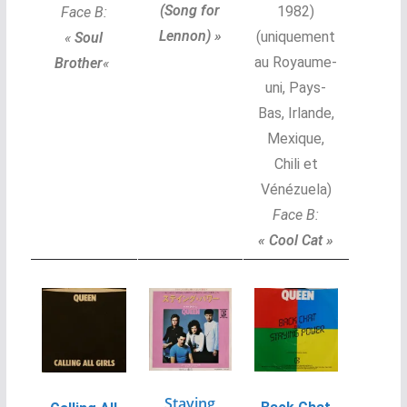
(Song for
1982)
Face B:
Lennon) »
(uniquement
«
Soul
au Royaume-
Brother
«
uni, Pays-
Bas, Irlande,
Mexique,
Chili et
Vénézuela)
Face B:
« Cool Cat »
Staying