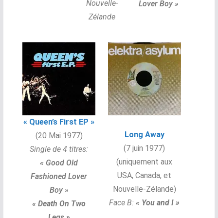
Nouvelle-
Lover Boy »
Zélande
« Queen’s First EP »
Long Away
(20 Mai 1977)
(7 juin 1977)
Single de 4 titres:
(uniquement aux
« Good Old
USA, Canada, et
Fashioned Lover
Nouvelle-Zélande)
Boy »
Face B:
«
You and I »
« Death On Two
Legs »