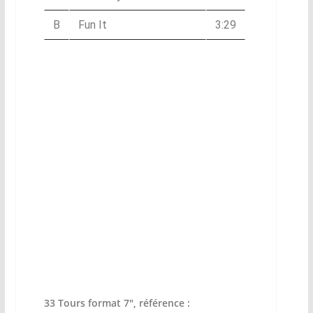
B
Fun It
3:29
33 Tours format 7″, référence :