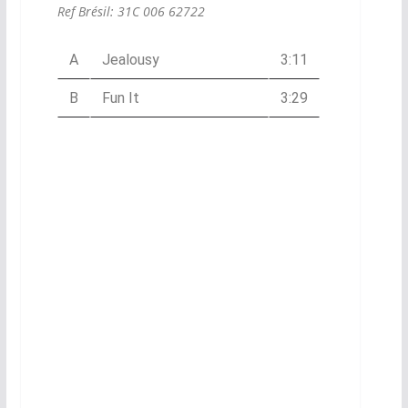
Ref Brésil: 31C 006 62722
A
Jealousy
3:11
B
Fun It
3:29