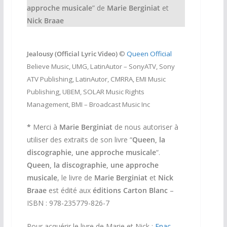
approche musicale
” de
Marie Berginiat
et
Nick Braae
Jealousy (Official Lyric Video)
©
Queen Official
Believe Music, UMG, LatinAutor – SonyATV, Sony
ATV Publishing, LatinAutor, CMRRA, EMI Music
Publishing, UBEM, SOLAR Music Rights
Management, BMI – Broadcast Music Inc
*
Merci à
Marie Berginiat
de nous autoriser à
utiliser des extraits de son livre “
Queen, la
discographie, une approche musicale
“.
Queen, la discographie, une approche
musicale
, le livre de
Marie Berginiat
et
Nick
Braae
est édité aux
éditions Carton Blanc
–
ISBN : 978-235779-826-7
Pour acquérir le livre de Marie et Nick :
Fnac
,