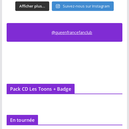
Afficher plus...
Suivez-nous sur Instagram
@queenfrancefanclub
Pack CD Les Toons + Badge
En tournée