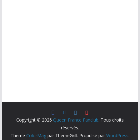
Copyright © 2026
Queen France Fanclub
. Tous droits
réservés.
Theme
ColorMag
par ThemeGrill. Propulsé par
WordPress
.