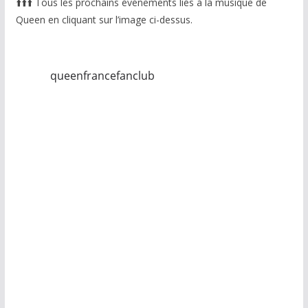
⬆️
⬆️
⬆️
Tous les prochains événements liés à la musique de
Queen en cliquant sur l’image ci-dessus.
queenfrancefanclub