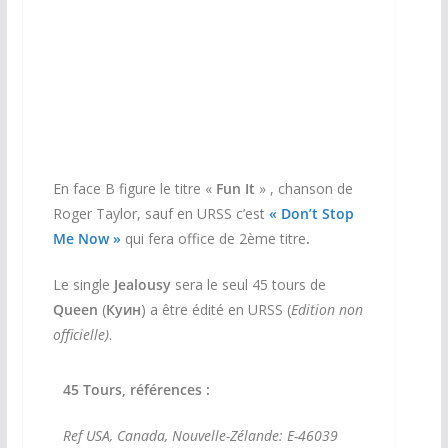
En face B figure le titre «
Fun It
» , chanson de
Roger Taylor, sauf en URSS c’est
« Don’t Stop
Me Now »
qui fera office de 2ème titre
.
Le single
Jealousy
sera le seul 45 tours de
Queen
(
Куин
)
a être édité en URSS (
Edition non
officielle)
.
45 Tours, références :
Ref USA, Canada, Nouvelle-Zélande: E-46039