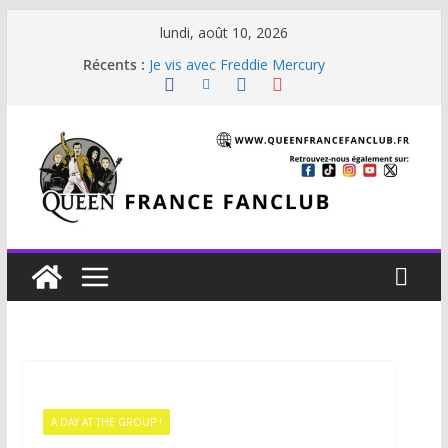
lundi, août 10, 2026
Récents :
Je vis avec Freddie Mercury
Back Chat
Glouttons For Punishment (1981)
The Invisible Man
The Cross : Liar
A DAY AT THE GROUP !