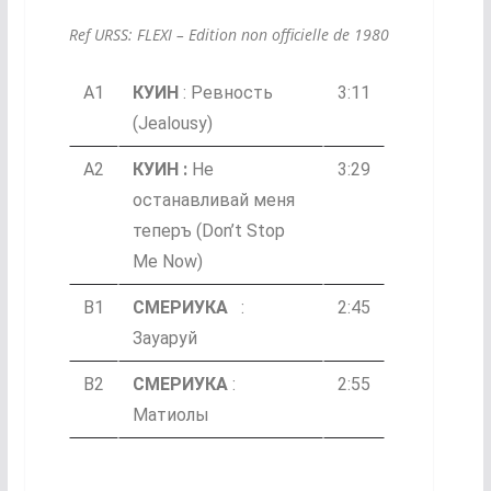
Ref URSS: FLEXI – Edition non officielle de 1980
A1
КУИН
: Ревность
3:11
(Jealousy)
A2
КУИН :
Не
3:29
останавливай меня
теперъ (Don’t Stop
Me Now)
B1
СМЕРИУКА
:
2:45
Зауаруй
B2
СМЕРИУКА
:
2:55
Матиолы