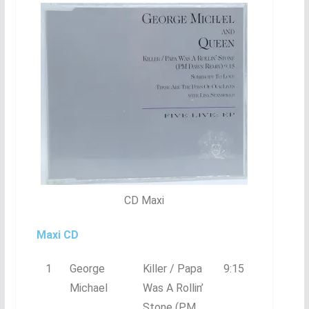
CD Maxi
Maxi CD
1
George
Killer / Papa
9:15
Michael
Was A Rollin’
Stone (P.M.