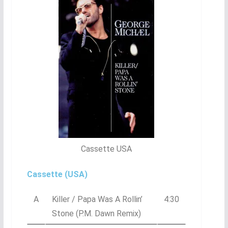
Cassette USA
Cassette (USA)
A
Killer / Papa Was A Rollin’
4:30
Stone (P.M. Dawn Remix)