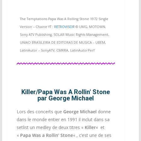
The Temptations Papa Was A Rolling Stone 1972 Single
Version – Chaine YT :
RETROVISOR
© UMG, MOTOWN,
Sony ATV Publishing, SOLAR Music Rights Management,
UNIAO BRASILEIRA DE EDITORAS DE MUSICA – UBEM,
LatinAutor – SonyATV, CMRRA, LatinAutorPerf
Killer/Papa Was A Rollin' Stone
par George Michael
Lors des concerts que
George Michael
donne
dans le monde entier en 1991 il inclut dans sa
setlist un medley de deux titres «
Killer
«
et
«
Papa Was a Rollin’ Stone
« , c’est une de ses