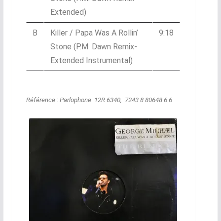
Extended)
B
Killer / Papa Was A Rollin’
9:18
Stone (P.M. Dawn Remix-
Extended Instrumental)
Référence : Parlophone ‎ 12R 6340, 7243 8 80648 6 6