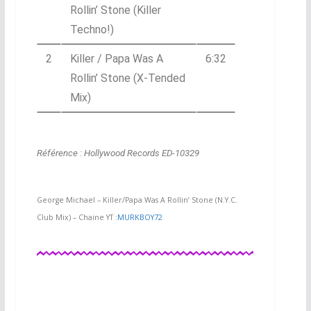
Rollin’ Stone (Killer
Techno!)
2
Killer / Papa Was A
6:32
Rollin’ Stone (X-Tended
Mix)
Référence : Hollywood Records ED-10329
George Michael – Killer/Papa Was A Rollin’ Stone (N.Y.C.
Club Mix) – Chaine YT :
MURKBOY72