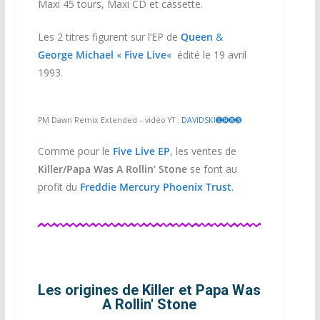
Maxi 45 tours, Maxi CD et cassette.
Les 2 titres figurent sur l’EP de
Queen
&
George Michael
«
Five Live
«
édité le 19 avril
1993.
PM Dawn Remix Extended – vidéo YT :
DAVIDSKI➊➒➑➌
Comme pour le
Five Live EP
, les ventes de
Killer/Papa Was A Rollin’ Stone
se font au
profit du
Freddie Mercury Phoenix Trust
.
Les origines de Killer et Papa Was
A Rollin' Stone