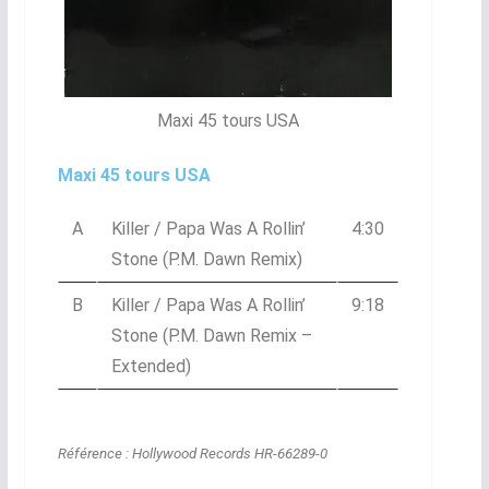
Maxi 45 tours USA
Maxi 45 tours USA
A
Killer / Papa Was A Rollin’
4:30
Stone (P.M. Dawn Remix)
B
Killer / Papa Was A Rollin’
9:18
Stone (P.M. Dawn Remix –
Extended)
Référence : Hollywood Records HR-66289-0