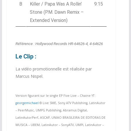
B
Killer / Papa Was A Rollin’
9:15
Stone (P.M. Dawn Remix –
Extended Version)
Référence : Hollywood Records ‎HR-64626-4, 4-64626
Le Clip :
La vidéo promotionnelle est réalisée par
Marcus Nispel.
Version figurant sur le single EP Five Live – Chaine YT :
georgemichael
© Live SME, Sony ATV Publishing, LatinAutor
– PeerMusic, UMPG Publishing, Abramus Digital,
LatinAutorPerf, ASCAP, UNIAO BRASILEIRA DE EDITORAS DE
MUSICA – UBEM, LatinAutor – SonyATV, UMPI, LatinAutor –