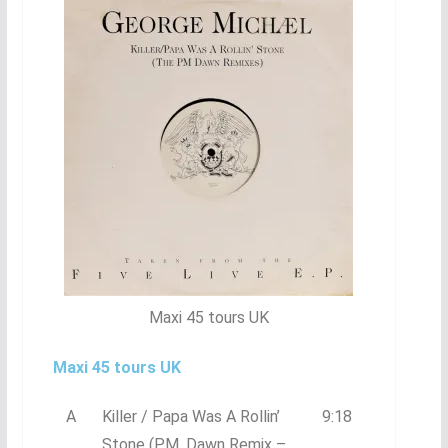
Maxi 45 tours UK
Maxi 45 tours UK
A
Killer / Papa Was A Rollin’
9:18
Stone (P.M. Dawn Remix –