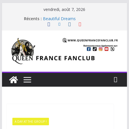
vendredi, août 7, 2026
Récents :
Je vis avec Freddie Mercury
Beautiful Dreams
Glouttons For Punishment (1981)
The Invisible Man
The Cross : Liar
A DAY AT THE GROUP !