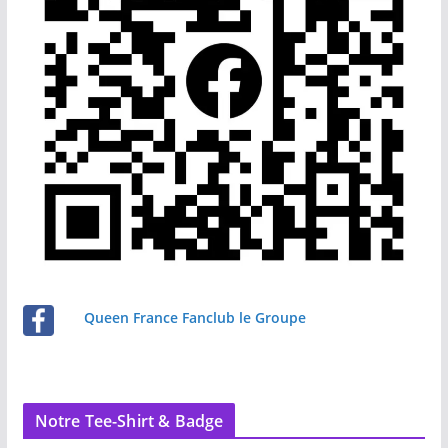
Queen France Fanclub le Groupe
Notre Tee-Shirt & Badge