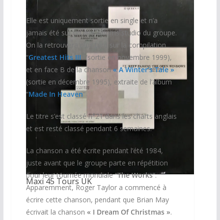
Elle est uniquement sortie en single et n’a
jamais été sur un des albums studio du groupe.
On la retrouvera plus tard sur la compilation
“
Greatest Hits III
“ (sortie en novembre 1999),
et en face B de la chanson
« A Winter’s Tale »
(sortie en décembre 1995), extraite de l’album
“
Made In Heaven
“
Le titre s’est classé n°21 dans les charts anglais
et est resté classé pendant 6 semaines.
La chanson a été écrite pendant l’été 1984,
juste avant que le groupe parte en répétition
pour leur tournée mondiale “
The Works
“.
Maxi 45 Tours UK
Apparemment, Roger Taylor a commencé à
écrire cette chanson, pendant que Brian May
écrivait la chanson
« I Dream Of Christmas »
.