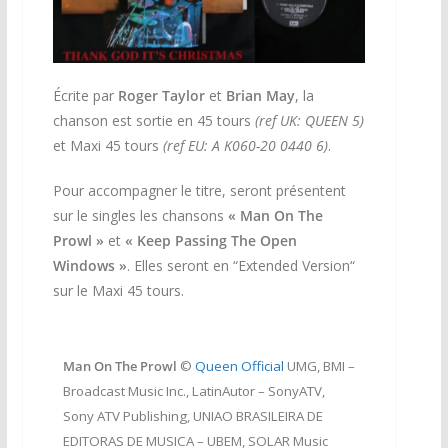
Écrite par
Roger Taylor
et
Brian May
, la
chanson est sortie en 45 tours
(ref UK: QUEEN 5)
et Maxi 45 tours
(ref EU: A K060-20 0440 6)
.
Pour accompagner le titre, seront présentent
sur le singles les chansons
«
Man On The
Prowl »
et
«
Keep Passing The Open
Windows »
. Elles seront en “Extended Version“
sur le Maxi 45 tours.
Man On The Prowl
©
Queen Official
UMG, BMI –
Broadcast Music Inc., LatinAutor – SonyATV,
Sony ATV Publishing, UNIAO BRASILEIRA DE
EDITORAS DE MUSICA – UBEM, SOLAR Music