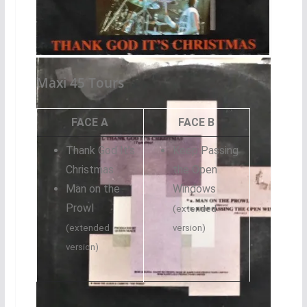
45 Tours Portugal
Maxi 45 Tours
FACE A
FACE B
Thank God It’s
Keep Passing
Christmas
the Open
Man on the
Windows
Prowl
(extended
(extended
version)
version)