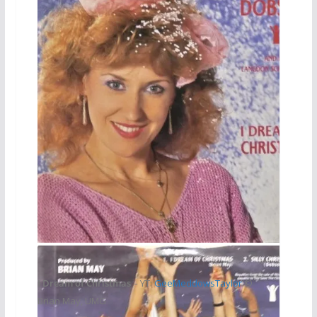
45 Tours UK
I Dream of Christmas
– YT:
GeeMeddowsTaylor
©
Brian May, UMG