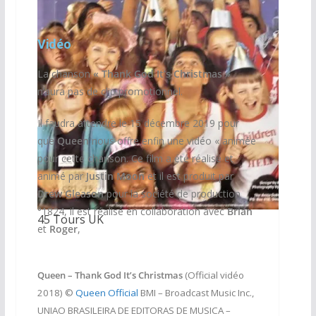
Vidéo
La chanson
«
Thank God It’s Christmas »
n’aura pas de clip promotionnel.
Il faudra attendre le 15 décembre 2019 pour
que
Queen
nous offre enfin une vidéo « animée
pour cette chanson. Ce film a été réalisé et
animé par
Justin Moon
et il est produit par
Drew Gleason
pour la société de production
°1824, il est réalisé en collaboration avec
Brian
45 Tours UK
et
Roger
,
Queen – Thank God It’s Christmas
(Official vidéo
2018) ©
Queen Official
BMI – Broadcast Music Inc.,
UNIAO BRASILEIRA DE EDITORAS DE MUSICA –