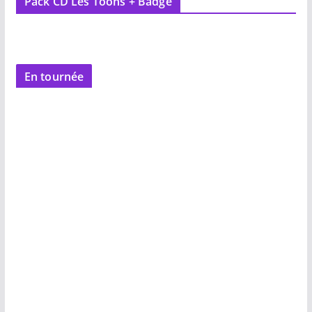
Pack CD Les Toons + Badge
En tournée