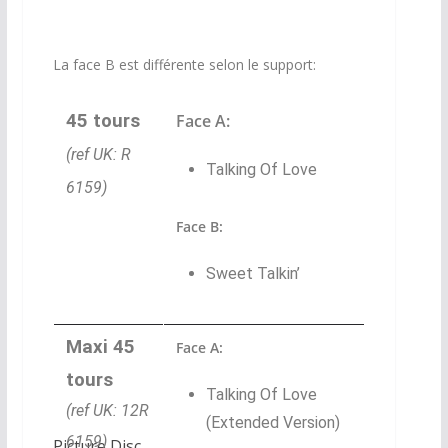
Picture Disc
La face B est différente selon le support:
45 tours
Face A:
(ref UK: R
Talking Of Love
6159)
Face B:
Sweet
Talkin’
Maxi 45
Face A:
tours
Talking Of Love
(ref UK: 12R
(Extended Version)
6159)
Picture Disc