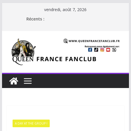
Passer
vendredi, août 7, 2026
au
Récents :
contenu
A DAY AT THE GROUP !