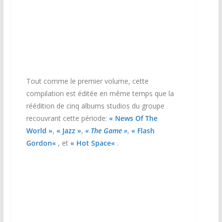
Tout comme le premier volume, cette
compilation est éditée en même temps que la
réédition de cinq albums studios du groupe
recouvrant cette période:
« News Of The
World »
,
«
Jazz »
,
« The Game »
,
«
Flash
Gordon
«
, et
«
Hot Space
«
.