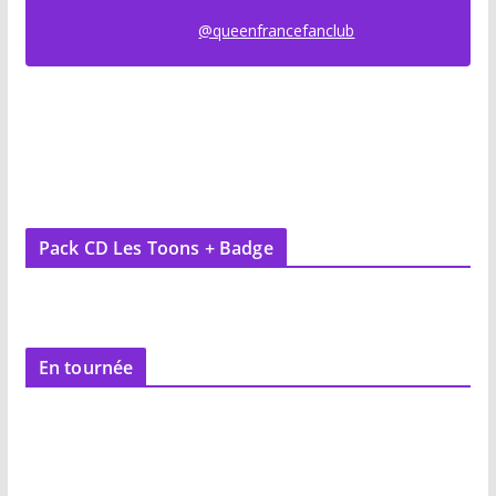
@queenfrancefanclub
Pack CD Les Toons + Badge
En tournée