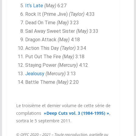
It’s Late
(May)
6:27
Rock It (Prime Jive)
(Taylor)
4:33
Dead On Time
(
May)
3:23
Sail Away Sweet Sister
(
May)
3:33
Dragon Attack
(
May)
4:18
Action This Day
(Taylor)
3:34
Put Out The Fire
(
May)
3:18
Staying Power
(Mercury)
4:12
Jealousy
(Mercury)
3:13
Battle Theme
(
May)
2:20
Le troisième et dernier volume de cette série de
compilations
»Deep Cuts vol. 3 (1984-1995) »
,
sortira le 5 septembre 2011.
© QFFC 2020 – 2021 – Toute reproduction, partielle ou