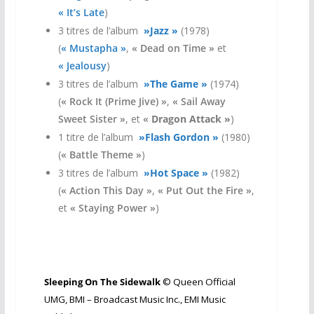
« It’s Late
)
3 titres de l’album
»Jazz »
(1978)
(
« Mustapha »
,
« Dead on Time »
et
« Jealousy
)
3 titres de l’album
»The Game »
(1974)
(
« Rock It (Prime Jive) »
,
« Sail Away
Sweet Sister »
, et
«
Dragon Attack »
)
1 titre de l’album
»Flash Gordon »
(1980)
(
« Battle Theme »
)
3 titres de l’album
»Hot Space »
(1982)
(
« Action This Day »
,
« Put Out the Fire »
,
et
« Staying Power »
)
Sleeping On The Sidewalk​
©
Queen Official
UMG, BMI – Broadcast Music Inc., EMI Music