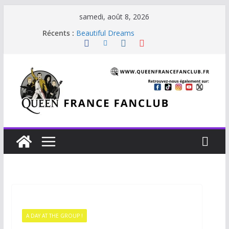
samedi, août 8, 2026
Récents :
Beautiful Dreams
Glouttons For Punishment (1981)
The Invisible Man
The Cross : Liar
Je vis avec Freddie Mercury
A DAY AT THE GROUP !