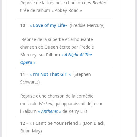
Reprise de la très belle chanson des
Beatles
tirée de l’album « Abbey Road »
10 –
«
Love of my Life
«
(Freddie Mercury)
Reprise de la superbe et émouvante
chanson de
Queen
écrite par Freddie
Mercury sur l’album
«
A Night At The
Opera
»
11 –
«
I’m Not That Girl
«
(Stephen
Schwartz)
Reprise d’une chanson de la comédie
musicale
Wicked,
qui apparaissait déjà sur
l »album
«
Anthems
»
de Kerry Ellis
12 –
«
I Can’t be Your Friend
» (Don Black,
Brian May)