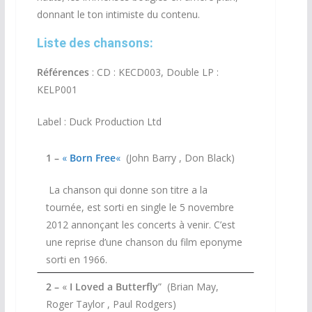
donnant le ton intimiste du contenu.
Liste des chansons:
Références
: CD : KECD003, Double LP :
KELP001
Label : Duck Production Ltd
1 –
«
Born Free
«
(John Barry , Don Black)
La chanson qui donne son titre a la
tournée, est sorti en single le 5 novembre
2012 annonçant les concerts à venir. C’est
une reprise d’une chanson du film eponyme
sorti en 1966.
2 –
«
I Loved a Butterfly
” (Brian May,
Roger Taylor , Paul Rodgers)