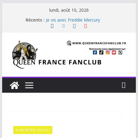
lundi, août 10, 2026
Récents :
Je vis avec Freddie Mercury
Back Chat
Glouttons For Punishment (1981)
The Invisible Man
The Cross : Liar
A DAY AT THE GROUP !