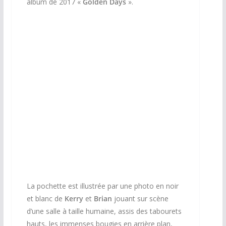
album de 2017 «
Golden Days
».
La pochette est illustrée par une photo en noir
et blanc de
Kerry
et
Brian
jouant sur scène
d’une salle à taille humaine, assis des tabourets
hauts, les immenses bougies en arrière plan,