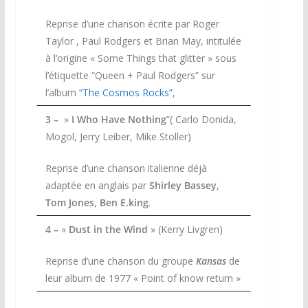
Reprise d’une chanson écrite par Roger
Taylor , Paul Rodgers et Brian May, intitulée
à l’origine « Some Things that glitter » sous
l’étiquette “Queen + Paul Rodgers” sur
l’album
“The Cosmos Rocks”
,
3 –
»
I Who Have Nothing
”( Carlo Donida,
Mogol, Jerry Leiber, Mike Stoller)
Reprise d’une chanson italienne déjà
adaptée en anglais par
Shirley Bassey
,
Tom Jones
,
Ben E.king
.
4 –
«
Dust in the Wind
» (Kerry Livgren)
Reprise d’une chanson du groupe
Kansas
de
leur album de 1977 « Point of know return »