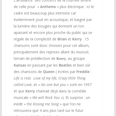
L’ambiance des concerts de la tournée diffère
de celle pour «
Anthems
» plus électrique : ici le
cadre est beaucoup plus intimiste car
évidemment joué en acoustique, et baigné par
la lumière des bougies qui donnent un ton
apaisant et encore plus proche du public qui se
régale de la complicité de
Brian
et
Kerry
. 15
chansons sont donc choisies pour cet album,
principalement des reprises allant du
musical
,
terrain de prédilection de
, au groupe
Kerry
Kansas
en passant par les
Beatles
et bien sûr
des chansons de
Queen
( écrites par
Freddie
:
Life is real, Love of my life, Crazy little Thing
called Love
, et «
No one but you
» sorti en 1997
et que
Kerry
chantait déjà dans la comédie
musicale «
We will Rock You
»). Et surprise : un
inédit «
the Kissing me Song
» que l’on ne
retrouvera que 4 ans plus tard sur le futur