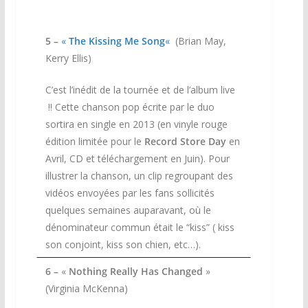
5 –
«
The Kissing Me Song
«
(Brian May,
Kerry Ellis)
C’est l’inédit de la tournée et de l’album live
!! Cette chanson pop écrite par le duo
sortira en single en 2013 (en vinyle rouge
édition limitée pour le
Record Store Day
en
Avril, CD et téléchargement en Juin). Pour
illustrer la chanson, un clip regroupant des
vidéos envoyées par les fans sollicités
quelques semaines auparavant, où le
dénominateur commun était le “kiss” ( kiss
son conjoint, kiss son chien, etc…).
6 –
«
Nothing Really Has Changed
»
(Virginia McKenna)