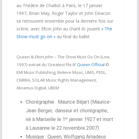
au Théâtre de Chaillot à Paris, le 17 janvier
1997, Brian May, Roger Taylor et John Deacon
se retrouvent ensemble pour la dernière fois sur
scène, avec Elton John au chant ils jouent
« The
Show must go on »
au final du ballet
Queen & Elton John – The Show Must Go On (Live,
1997) extrait du ‘Greatest Flix III’
Queen Official
©
EMI Music Publishing, Believe Music, UMG, PEDL,
CMRRA, SOLAR Music Rights Management,
Abramus Digital, UBEM
Chorégraphie : Maurice Béjart (Maurice-
Jean Berger, danseur et chorégraphe,
né à Marseille le
1
janvier 1927
et mort
er
à Lausanne le
22 novembre 2007)
Musique : Queen, Wolfgang Amadeus