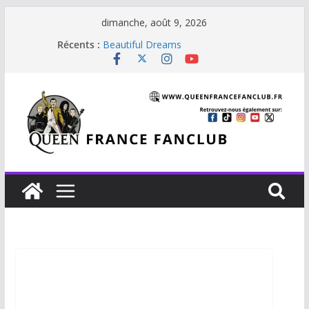
dimanche, août 9, 2026
Récents :
Beautiful Dreams
Glouttons For Punishment (1981)
The Invisible Man
The Cross : Liar
Je vis avec Freddie Mercury