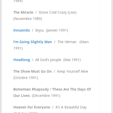
1989)
The Miracle
/ Stone Cold Crazy (Live)
(Novembre 1989)
Innuendo
/ Bijou (Janvier 1991)
I’m Going Slightly Man
/ The Hitman (Mars
1991)
Headlong
/ All God’s people (Mai 1991)
The Show Must Go On
/ Keep Yourself Alive
(Octobre 1991)
Bohemian Rhapsody
/
These Are The Days Of
Our Lives
(Décembre 1991)
Heaven For Everyone
/ It’s A Beautiful Day