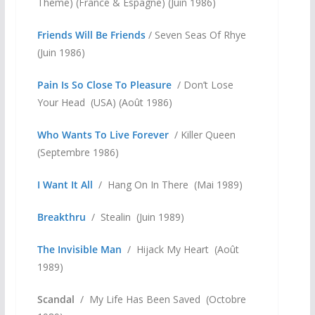
Theme) (France & Espagne) (Juin 1986)
Friends Will Be Friends
/ Seven Seas Of Rhye
(Juin 1986)
Pain Is So Close To Pleasure
/ Don’t Lose
Your Head (USA) (Août 1986)
Who Wants To Live Forever
/ Killer Queen
(Septembre 1986)
I Want It All
/ Hang On In There (Mai 1989)
Breakthru
/ Stealin (Juin 1989)
The Invisible Man
/ Hijack My Heart (Août
1989)
Scandal
/ My Life Has Been Saved (Octobre