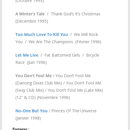
(Octobre 1995)
A Winter’s Tale
/ Thank God’s It’s Christmas
(Décembre 1995)
Too Much Love To Kill You
/ We Will Rock
You / We Are The Champions (Février 1996)
Let Me Live
/ Fat Battomed Girls / Bicycle
Race (Juin 1996)
You Don’t Fool Me
/ You Don’t Fool Me
(Dancing Divaz Club Mix) / You Don’t Fool Me
(Sexy Club Mix) / You Don’t Fool Me (Late Mix)
(12″ & CD) (Novembre 1996)
No-One But You
/ Princes Of The Universe
(Janvier 1998)
Partager :