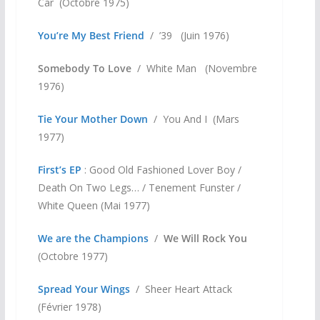
Car (Octobre 1975)
You’re My Best Friend
/ ’39 (Juin 1976)
Somebody To Love
/ White Man (Novembre
1976)
Tie Your Mother Down
/ You And I (Mars
1977)
First’s EP
: Good Old Fashioned Lover Boy /
Death On Two Legs… / Tenement Funster /
White Queen (Mai 1977)
We are the Champions
/
We Will Rock You
(Octobre 1977)
Spread Your Wings
/ Sheer Heart Attack
(Février 1978)