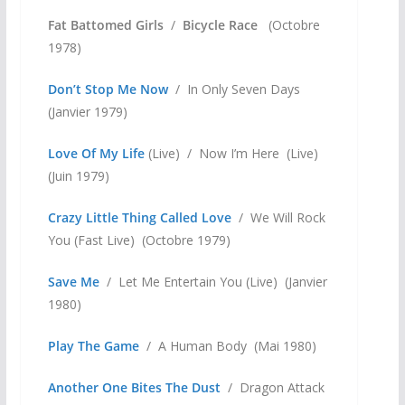
Fat Battomed Girls
/
Bicycle Race
(Octobre
1978)
Don’t Stop Me Now
/ In Only Seven Days
(Janvier 1979)
Love Of My Life
(Live) / Now I’m Here (Live)
(Juin 1979)
Crazy Little Thing Called Love
/ We Will Rock
You (Fast Live) (Octobre 1979)
Save Me
/ Let Me Entertain You (Live) (Janvier
1980)
Play The Game
/ A Human Body (Mai 1980)
Another One Bites The Dust
/ Dragon Attack