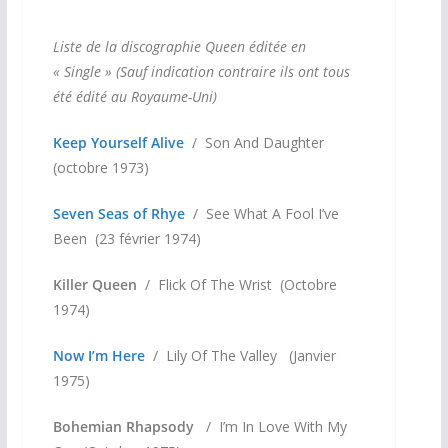
Liste de la discographie Queen éditée en
« Single » (Sauf indication contraire ils ont tous
été édité au Royaume-Uni)
Keep Yourself Alive
/ Son And Daughter
(octobre 1973)
Seven Seas of Rhye
/ See What A Fool I’ve
Been (23 février 1974)
Killer Queen
/ Flick Of The Wrist (Octobre
1974)
Now I’m Here
/ Lily Of The Valley (Janvier
1975)
Bohemian Rhapsody
/ I’m In Love With My